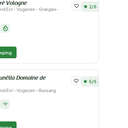
ré Vologne
2/5
rand Est - Vogezen - Granges-
mping
unêlia Domaine de
5/5
rand Est - Vogezen - Bussang
mping