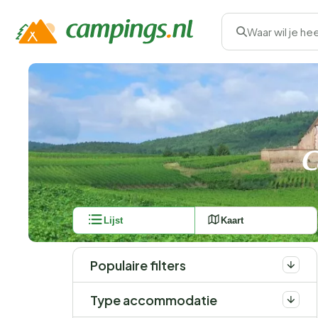
Waar wil je he
C
Lijst
Kaart
Populaire filters
Type accommodatie