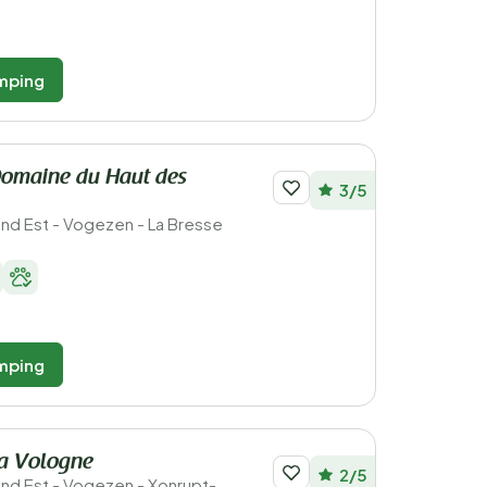
mping
omaine du Haut des
3/5
rand Est - Vogezen - La Bresse
mping
a Vologne
2/5
rand Est - Vogezen - Xonrupt-