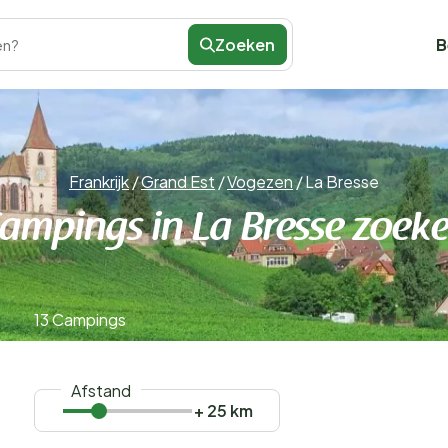
Zoeken
B
en?
Frankrijk
/
Grand Est
/
Vogezen
/
La Bresse
ampings in La Bresse zoek
13 Campings
Afstand
+ 25 km