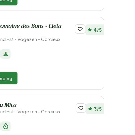
maine des Bans - Ciela
4/5
rand Est - Vogezen - Corcieux
mping
u Mica
3/5
rand Est - Vogezen - Corcieux