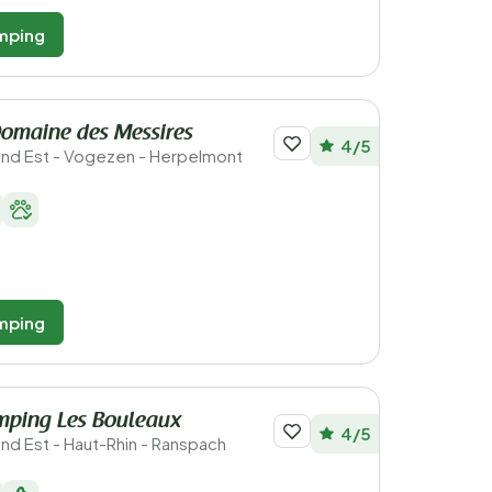
mping
omaine des Messires
4/5
rand Est - Vogezen - Herpelmont
mping
mping Les Bouleaux
4/5
rand Est - Haut-Rhin - Ranspach