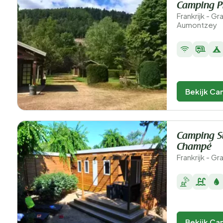
Camping P
Frankrijk - G
Aumontzey
Bekijk Ca
Camping S
Champé
Frankrijk - G
Bekijk Ca