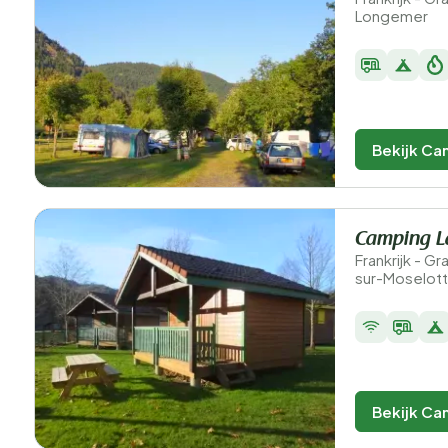
Longemer
Bekijk Ca
Camping L
Frankrijk - G
sur-Moselot
Bekijk Ca