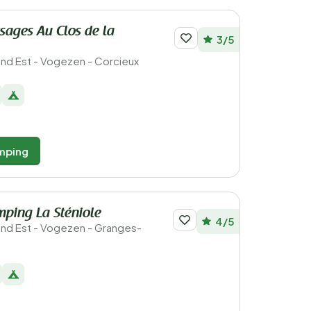
ysages Au Clos de la
3/5
rand Est - Vogezen - Corcieux
mping
ping La Sténiole
4/5
rand Est - Vogezen - Granges-