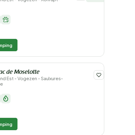
mping
ac de Moselotte
rand Est - Vogezen - Saulxures-
te
mping