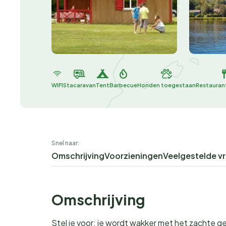
WIFI
Stacaravan
Tent
Barbecue
Honden toegestaan
Restauran
Snel naar:
Omschrijving
Voorzieningen
Veelgestelde v
Omschrijving
Stel je voor: je wordt wakker met het zachte 