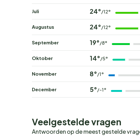
24°
Juli
/12°
24°
Augustus
/12°
19°
September
/8°
14°
Oktober
/5°
8°
November
/1°
5°
December
/-1°
Veelgestelde vragen
Antwoorden op de meest gestelde vra