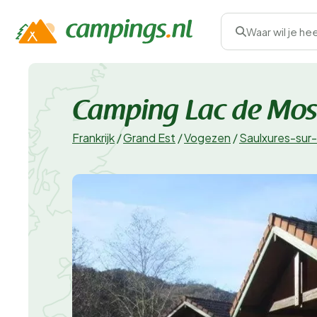
Waar wil je he
Camping Lac de Mos
Frankrijk
/
Grand Est
/
Vogezen
/
Saulxures-sur