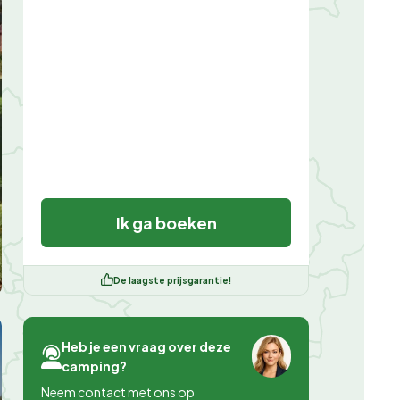
Ik ga boeken
De laagste prijsgarantie!
Heb je een vraag over deze
camping?
Neem contact met ons op