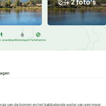
+ 2 foto's
t, snackbar
Watersport
Tafeltennis
ragen
geruis van de bomen en het kabbelende water van een meer.