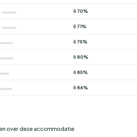
70%
71%
75%
80%
85%
86%
gen over deze accommodatie