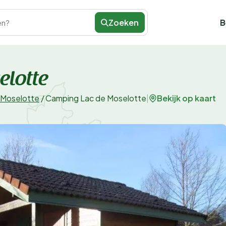
Zoeken
B
en?
elotte
Bekijk op kaart
-Moselotte
/
Camping Lac de Moselotte
|