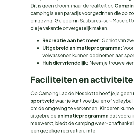
Dit is geen droom, maar de realiteit op
Camping
camping is een paradijs voor gezinnen die op zo
omgeving. Gelegen in Saulxures-sur-Moselotte, 
die je vakantie onvergetelijk maken.
Recreatie aan het meer:
Geniet van zwe
Uitgebreid animatieprogramma:
Voor 
volwassenen kunnen deelnemen aan sporti
Huisdiervriendelijk:
Neem je trouwe vier
Faciliteiten en activiteit
Op Camping Lac de Moselotte hoef je je geen m
sportveld
waar je kunt voetballen of volleybal
om de omgeving te verkennen. Kinderen kunnen 
uitgebreide
animatieprogramma
dat vooral 
meewerkt, biedt de camping weer-onafhankelijk
een gezellige recreatieruimte.