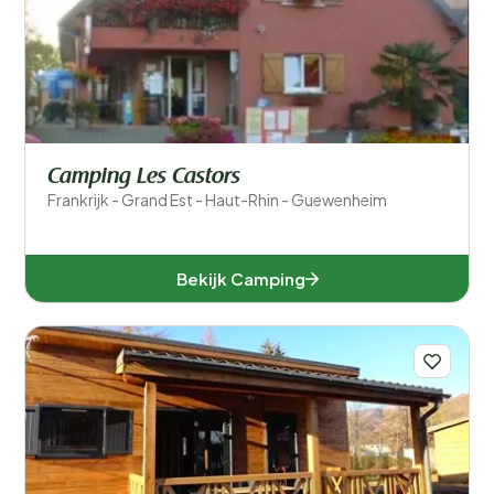
Filters opslaan
Populaire filters
Type accommodatie
Camping Les Castors
Frankrijk - Grand Est - Haut-Rhin - Guewenheim
Zwemmen
Algemeen
Bekijk Camping
Sport en vrije tijd