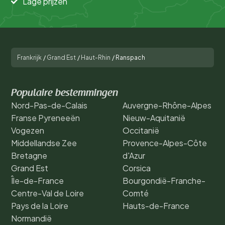
Lage prijzen
Frankrijk
/
Grand Est
/
Haut-Rhin
/
Ranspach
Populaire bestemmingen
Nord-Pas-de-Calais
Auvergne-Rhône-Alpes
Franse Pyreneeën
Nieuw-Aquitanië
Vogezen
Occitanië
Middellandse Zee
Provence-Alpes-Côte
Bretagne
d'Azur
Grand Est
Corsica
Île-de-France
Bourgondië-Franche-
Centre-Val de Loire
Comté
Pays de la Loire
Hauts-de-France
Normandië