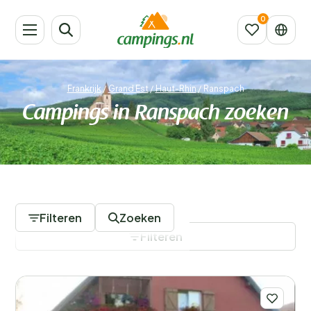
Frankrijk
/
Grand Est
/
Haut-Rhin
/
Ranspach
Campings in Ranspach zoeken
12 Campings
Filteren
Zoeken
Filteren