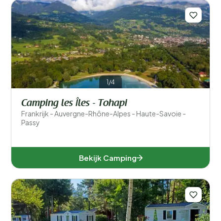
1/4
Camping les Îles - Tohapi
Frankrijk - Auvergne-Rhône-Alpes - Haute-Savoie -
Passy
Bekijk Camping