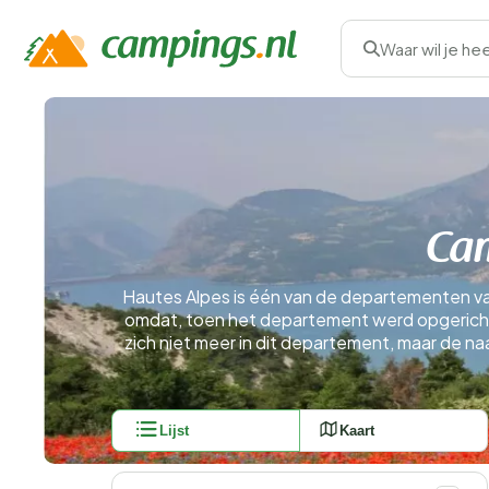
Waar wil je he
Cam
Hautes Alpes is één van de departementen van F
omdat, toen het departement werd opgericht,
zich niet meer in dit departement, maar de na
Lijst
Kaart