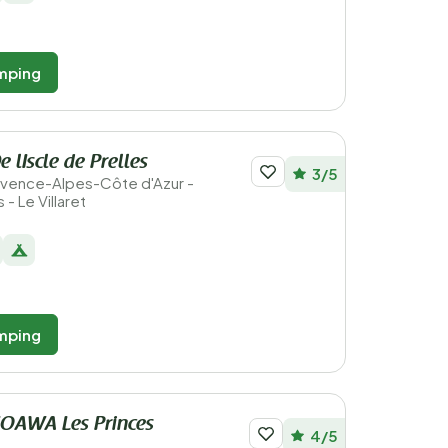
mping
 lIscle de Prelles
3/5
Provence-Alpes-Côte d'Azur -
- Le Villaret
mping
OAWA Les Princes
4/5