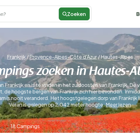
Zoeken
B
en?
Frankrijk
/
Provence-Alpes-Côte d'Azur
/
Hautes-Alpes
pings zoeken in Hautes-A
rankrijk en is te vinden in het zuidoosten van Frankrijk. De v
 de hoogste bergen van Frankrijk zich hier bevonden. Inmidd
am is nooit veranderd. Het hoogstgelegen dorp van Frankrijk 
Véran is gelegen op 2.042 meter hoogte.
Meer lezen
18 Campings