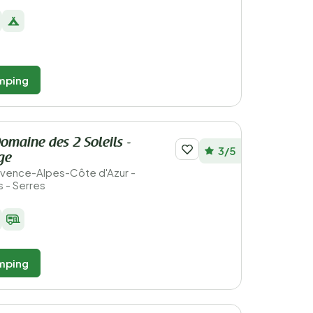
mping
maine des 2 Soleils -
3/5
age
Provence-Alpes-Côte d'Azur -
 - Serres
mping