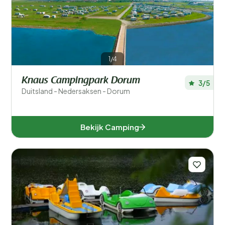
Populaire filters
Type accommodatie
Zwemmen
1/4
Algemeen
Knaus Campingpark Dorum
3/5
Duitsland - Nedersaksen - Dorum
Sport en vrije tijd
Bekijk Camping