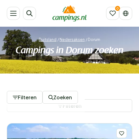
Duitsland
/
Nedersaksen
/
Dorum
Campings in Dorum zoeken
2 Campings
Filteren
Zoeken
Filteren
Filters opslaan