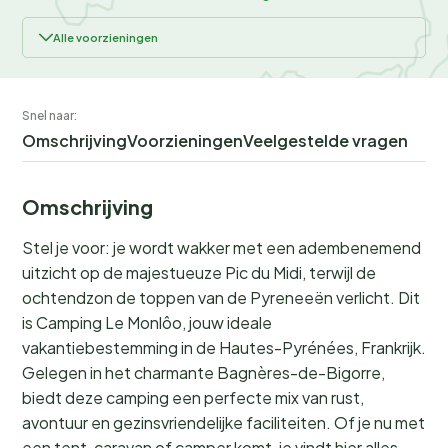
Alle voorzieningen
Snel naar:
Omschrijving
Voorzieningen
Veelgestelde vragen
Omschrijving
Stel je voor: je wordt wakker met een adembenemend
uitzicht op de majestueuze Pic du Midi, terwijl de
ochtendzon de toppen van de Pyreneeën verlicht. Dit
is Camping Le Monlôo, jouw ideale
vakantiebestemming in de Hautes-Pyrénées, Frankrijk.
Gelegen in het charmante Bagnères-de-Bigorre,
biedt deze camping een perfecte mix van rust,
avontuur en gezinsvriendelijke faciliteiten. Of je nu met
een tent, caravan of camper komt, je vindt hier alles