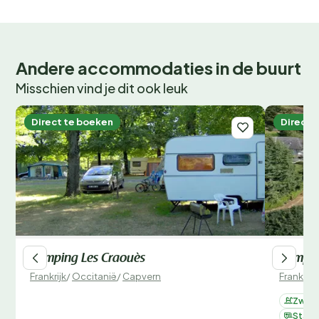
Andere accommodaties in de buurt
Misschien vind je dit ook leuk
Direct te boeken
Direct 
Camping Les Craouès
Camping
Frankrijk
/
Occitanië
/
Capvern
Frankrijk
Zwemb
Staan