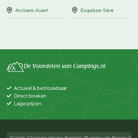
Arcizans-Avant
Esquièze-Sère
De Voordelen van Campings.nl
Actueel & betrouwbaar
Direct boeken
Lage prijzen
Frankrijk
/
Occitanië
/
Hautes-Pyrénées
/
Bagnères-de-Bigorre
/
Camp