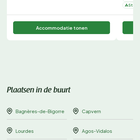
Staan
Accommodatie tonen
Plaatsen in de buurt
Bagnères-de-Bigorre
Capvern
Lourdes
Agos-Vidalos