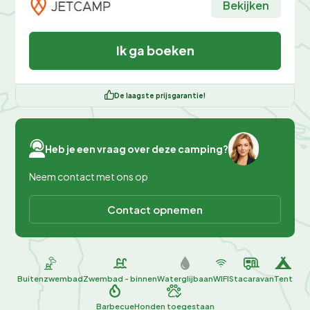
Bekijken
Ik ga boeken
De laagste prijsgarantie!
Heb je een vraag over deze camping?
Neem contact met ons op
Contact opnemen
Buitenzwembad
Zwembad - binnen
Waterglijbaan
WIFI
Stacaravan
Tent
Barbecue
Honden toegestaan