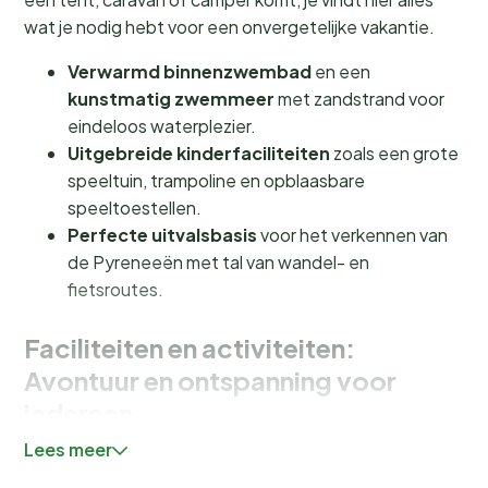
wat je nodig hebt voor een onvergetelijke vakantie.
Verwarmd binnenzwembad
en een
kunstmatig zwemmeer
met zandstrand voor
eindeloos waterplezier.
Uitgebreide kinderfaciliteiten
zoals een grote
speeltuin, trampoline en opblaasbare
speeltoestellen.
Perfecte uitvalsbasis
voor het verkennen van
de Pyreneeën met tal van wandel- en
fietsroutes.
Faciliteiten en activiteiten:
Avontuur en ontspanning voor
iedereen
Lees meer
Bij Camping Le Monlôo draait alles om plezier en
ontspanning. Neem een duik in het
verwarmde