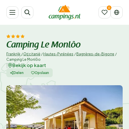
Camping Le Monlôo
Frankrijk
/
Occitanië
/
Hautes-Pyrénées
/
Bagnères-de-Bigorre
/
Camping Le Monlôo
Bekijk op kaart
|
Delen
Opslaan