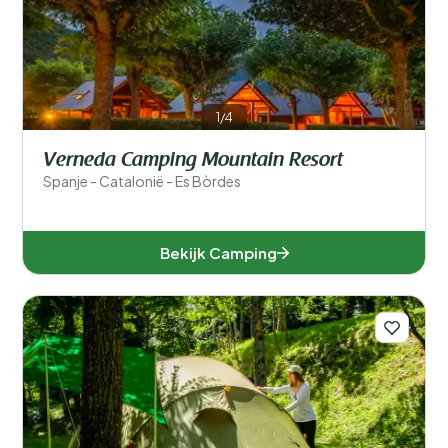
Populaire filters
Type accommodatie
Zwemmen
1/4
Algemeen
Verneda Camping Mountain Resort
Spanje - Catalonië - Es Bòrdes
Sport en vrije tijd
Bekijk Camping