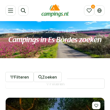
Spanje
/
Catalonië
/
Es Bòrdes
Campings in Es Bòrdes zoeken
2 Campings
Filteren
Zoeken
Filteren
Filters opslaan