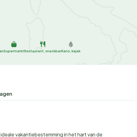
an
Supermarkt
Restaurant, snackbar
Kano, kajak
ragen
w ideale vakantiebestemming in het hart van de