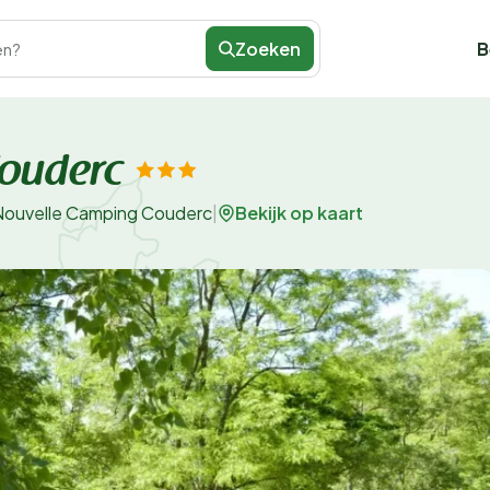
Zoeken
B
en?
ouderc
Bekijk op kaart
Nouvelle Camping Couderc
|