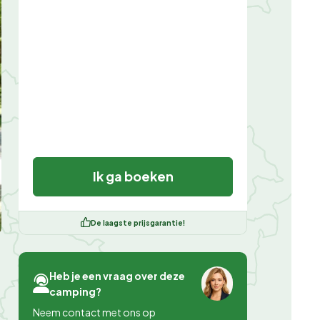
Ik ga boeken
De laagste prijsgarantie!
Heb je een vraag over deze
camping?
Neem contact met ons op