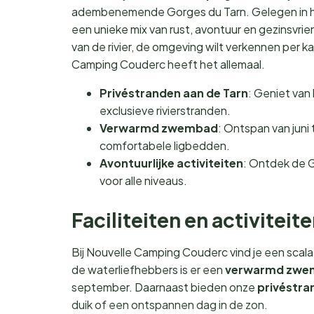
adembenemende Gorges du Tarn. Gelegen in he
een unieke mix van rust, avontuur en gezinsvrien
van de rivier, de omgeving wilt verkennen per 
Camping Couderc heeft het allemaal.
Privéstranden aan de Tarn
: Geniet van
exclusieve rivierstranden.
Verwarmd zwembad
: Ontspan van jun
comfortabele ligbedden.
Avontuurlijke activiteiten
: Ontdek de G
voor alle niveaus.
Faciliteiten en activiteit
Bij Nouvelle Camping Couderc vind je een scala 
de waterliefhebbers is er een
verwarmd zwe
september. Daarnaast bieden onze
privéstra
duik of een ontspannen dag in de zon.