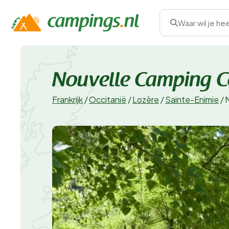
Waar wil je he
Nouvelle Camping C
Frankrijk
/
Occitanië
/
Lozère
/
Sainte-Enimie
/