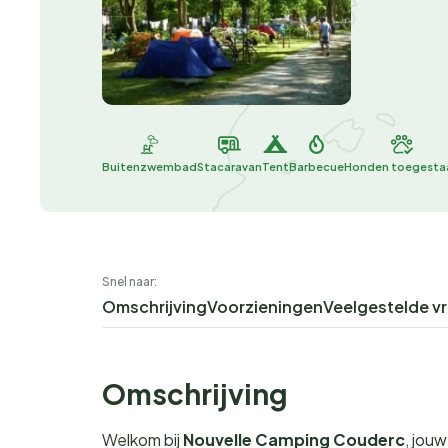
Buitenzwembad
Stacaravan
Tent
Barbecue
Honden toegesta
Snel naar:
Omschrijving
Voorzieningen
Veelgestelde v
Omschrijving
Welkom bij
Nouvelle Camping Couderc
, jou