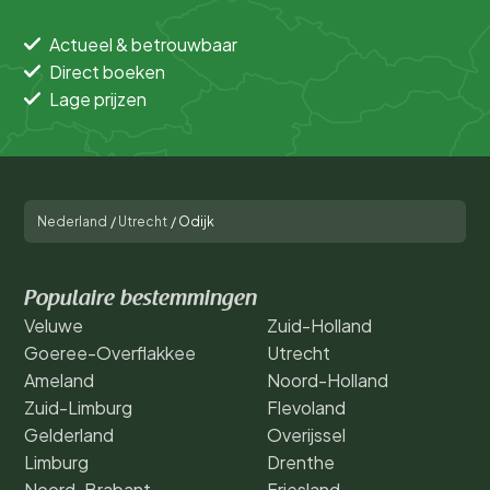
Actueel & betrouwbaar
Direct boeken
Lage prijzen
Nederland
/
Utrecht
/
Odijk
Populaire bestemmingen
Veluwe
Zuid-Holland
Goeree-Overflakkee
Utrecht
Ameland
Noord-Holland
Zuid-Limburg
Flevoland
Gelderland
Overijssel
Limburg
Drenthe
Noord-Brabant
Friesland