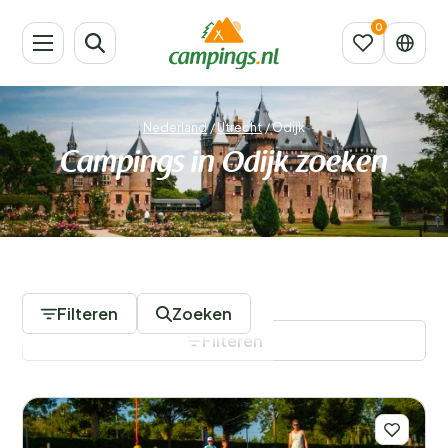
Nederland
/
Utrecht
/
Odijk
Campings in Odijk zoeken
14 Campings
Filteren
Zoeken
Filteren