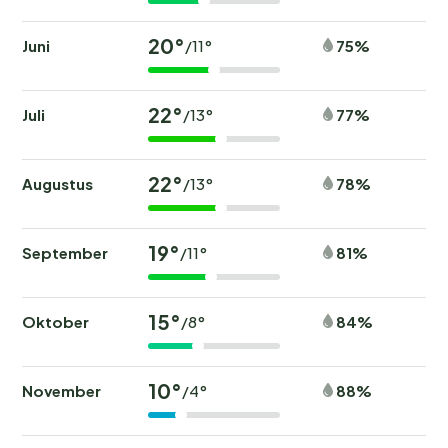
20°
Juni
75%
/11°
22°
Juli
77%
/13°
22°
Augustus
78%
/13°
19°
September
81%
/11°
15°
Oktober
84%
/8°
10°
November
88%
/4°