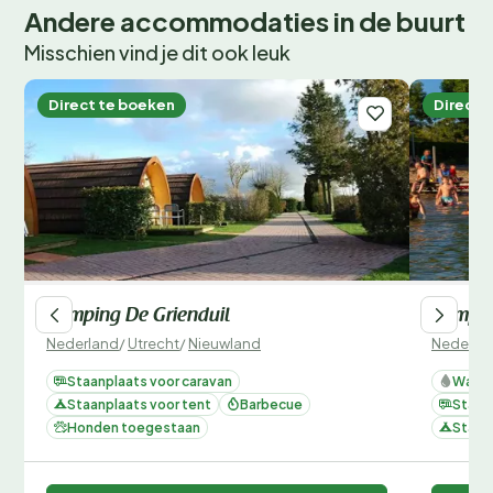
Andere accommodaties in de buurt
Misschien vind je dit ook leuk
Direct te boeken
Direct 
Camping De Grienduil
Campin
Nederland
/
Utrecht
/
Nieuwland
Nederla
Staanplaats voor caravan
Water
Staanplaats voor tent
Barbecue
Staan
Honden toegestaan
Staan