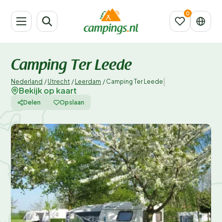
Camping Ter Leede
|
Nederland
/
Utrecht
/
Leerdam
/
Camping Ter Leede
Bekijk op kaart
Delen
Opslaan