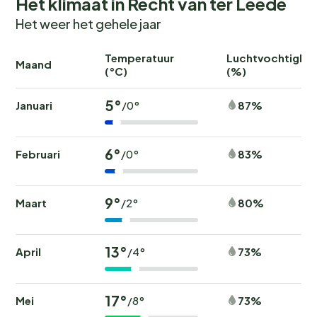
Het klimaat in Recht van ter Leede
Het weer het gehele jaar
Temperatuur
Luchtvochtighei
Maand
(°C)
(%)
5°
Januari
87%
/0°
6°
Februari
83%
/0°
9°
Maart
80%
/2°
13°
April
73%
/4°
17°
Mei
73%
/8°