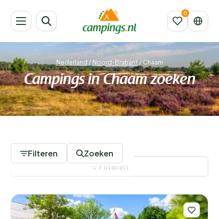
Nederland
/
Noord-Brabant
/
Chaam
Campings in Chaam zoeken
12 Campings
Filteren
Zoeken
Filteren