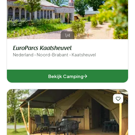
Filters opslaan
Populaire filters
1/4
Type accommodatie
EuroParcs Kaatsheuvel
Nederland - Noord-Brabant - Kaatsheuvel
Zwemmen
Algemeen
Bekijk Camping
Sport en vrije tijd