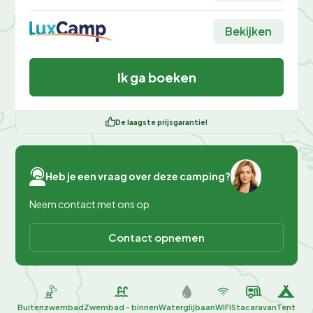
Bekijken
Ik ga boeken
De laagste prijsgarantie!
Heb je een vraag over deze camping?
Neem contact met ons op
Contact opnemen
Buitenzwembad
Zwembad - binnen
Waterglijbaan
WIFI
Stacaravan
Tent