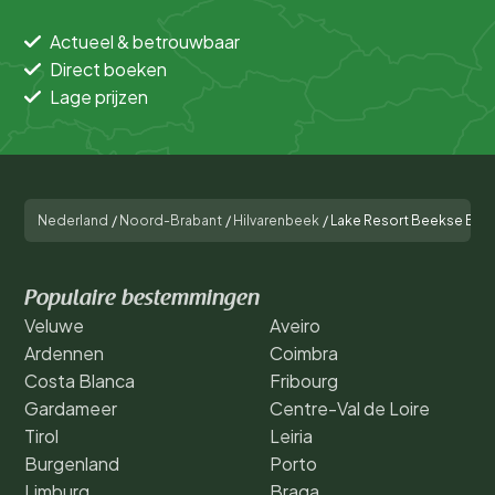
Actueel & betrouwbaar
Direct boeken
Lage prijzen
Nederland
/
Noord-Brabant
/
Hilvarenbeek
/
Lake Resort Beekse Ber
Populaire bestemmingen
Veluwe
Aveiro
Ardennen
Coimbra
Costa Blanca
Fribourg
Gardameer
Centre-Val de Loire
Tirol
Leiria
Burgenland
Porto
Limburg
Braga