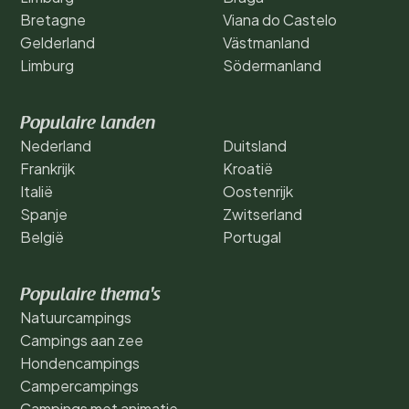
Bretagne
Viana do Castelo
Gelderland
Västmanland
Limburg
Södermanland
Populaire landen
Nederland
Duitsland
Frankrijk
Kroatië
Italië
Oostenrijk
Spanje
Zwitserland
België
Portugal
Populaire thema's
Natuurcampings
Campings aan zee
Hondencampings
Campercampings
Campings met animatie