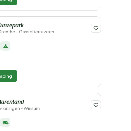
unzepark
Drenthe - Gasselternijveen
mping
arenland
Groningen - Winsum