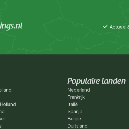
ngs.nl
Actueel 
Populaire landen
lland
Nederland
t
Frankrijk
Holland
Italië
nd
Spanje
sel
België
e
Duitsland