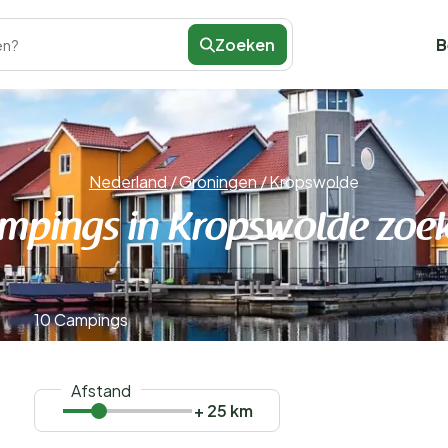
Zoeken
B
en?
Nederland
/
Groningen
/
Kropswolde
mpings in Kropswolde zoe
10 Campings
Afstand
+ 25 km