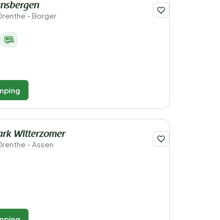
unsbergen
Drenthe - Borger
mping
ark Witterzomer
Drenthe - Assen
mping