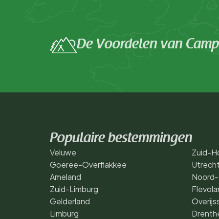
De Voordelen van Campi
Populaire bestemmingen
Veluwe
Zuid-Ho
Goeree-Overflakkee
Utrech
Ameland
Noord-
Zuid-Limburg
Flevola
Gelderland
Overijs
Limburg
Drenth