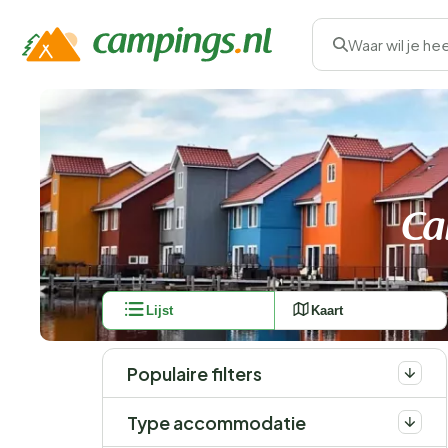
Waar wil je he
Ca
Lijst
Kaart
Populaire filters
Type accommodatie