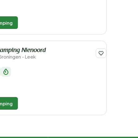
mping
amping Nienoord
Groningen - Leek
mping