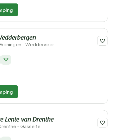
mping
Wedderbergen
 Groningen - Wedderveer
mping
e Lente van Drenthe
Drenthe - Gasselte