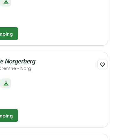
mping
e Norgerberg
Drenthe - Norg
mping