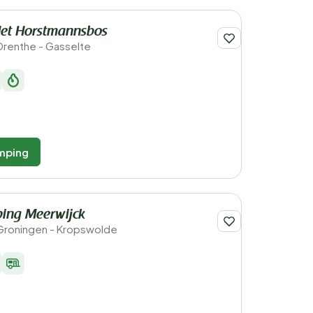
et Horstmannsbos
Drenthe - Gasselte
mping
ping Meerwijck
Groningen - Kropswolde