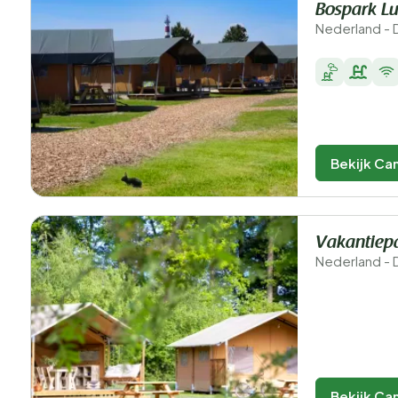
Bospark L
Nederland - 
Bekijk Ca
Vakantiep
Nederland - 
Bekijk Ca