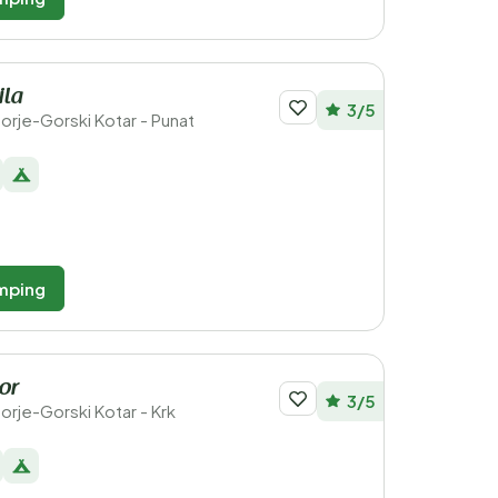
ila
3/5
morje-Gorski Kotar - Punat
mping
or
3/5
morje-Gorski Kotar - Krk