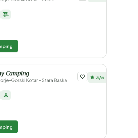
mping
nny Camping
3/5
morje-Gorski Kotar - Stara Baska
mping