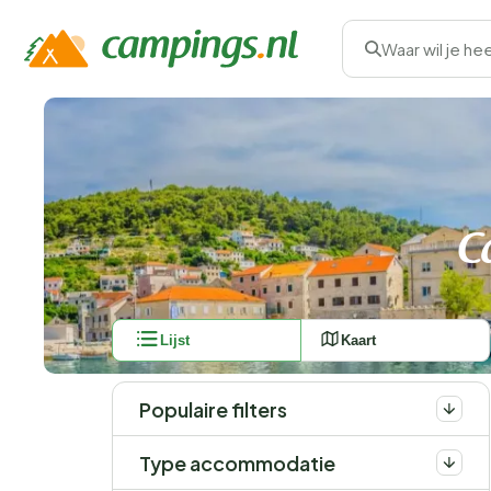
Waar wil je he
C
Lijst
Kaart
Populaire filters
Type accommodatie