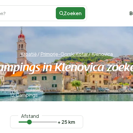
Zoeken
B
en?
Kroatië
/
Primorje-Gorski Kotar
/
Klenovica
ampings in Klenovica zoek
12 Campings
Afstand
+ 25 km