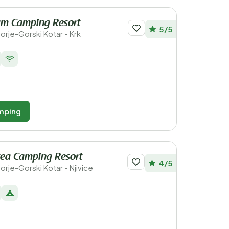
um Camping Resort
5/5
morje-Gorski Kotar - Krk
mping
tea Camping Resort
4/5
morje-Gorski Kotar - Njivice