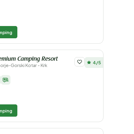
mping
remium Camping Resort
4/5
morje-Gorski Kotar - Krk
mping