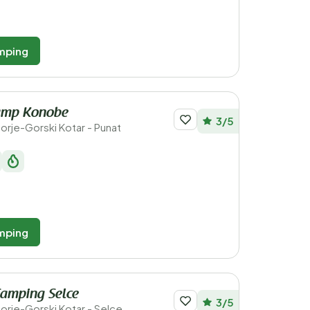
mping
Camp Konobe
3/5
morje-Gorski Kotar - Punat
mping
Camping Selce
3/5
morje-Gorski Kotar - Selce