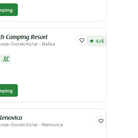
mping
ch Camping Resort
4/5
morje-Gorski Kotar - Baška
mping
lenovica
morje-Gorski Kotar - Klenovica