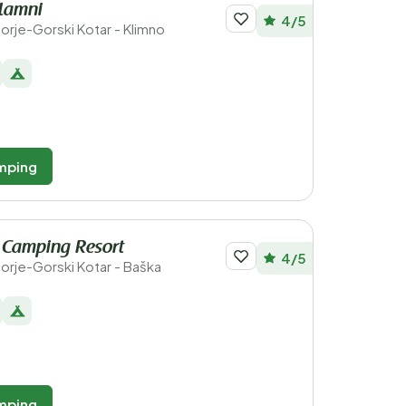
lamni
4/5
morje-Gorski Kotar - Klimno
mping
 Camping Resort
4/5
morje-Gorski Kotar - Baška
mping