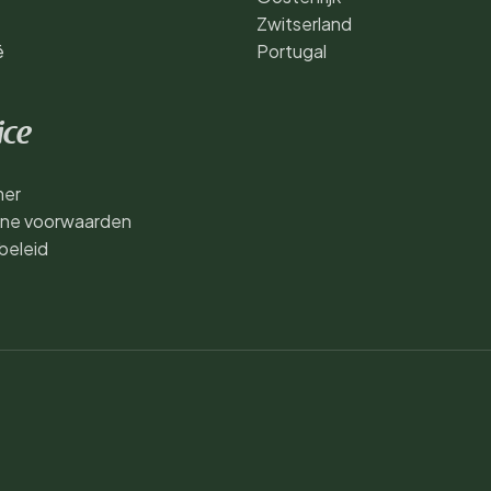
Zwitserland
ë
Portugal
ice
mer
ne voorwaarden
beleid