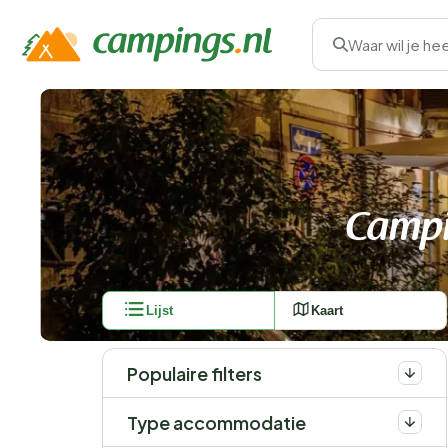
Waar wil je he
Campi
Lijst
Kaart
Populaire filters
Type accommodatie