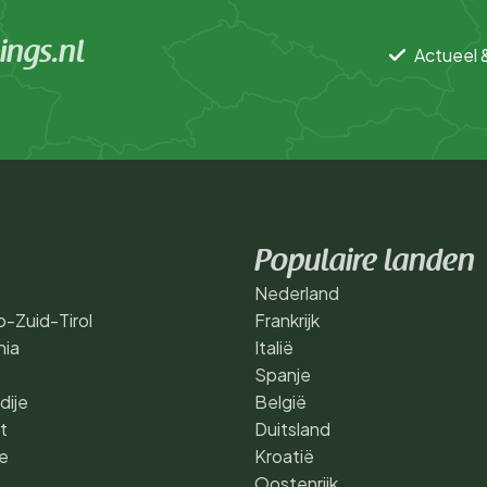
ngs.nl
Actueel 
Populaire landen
Nederland
o-Zuid-Tirol
Frankrijk
ia
Italië
Spanje
dije
België
t
Duitsland
e
Kroatië
Oostenrijk