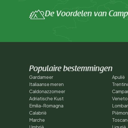
De Voordelen van Campi
Populaire bestemmingen
Gardameer
Apulië
Italiaanse meren
Trentin
Caldonazzomeer
Campan
Adriatische Kust
Veneto
Emilia-Romagna
Lombar
Calabrië
Piëmon
Marche
Toscan
Umbrië
Ligurië