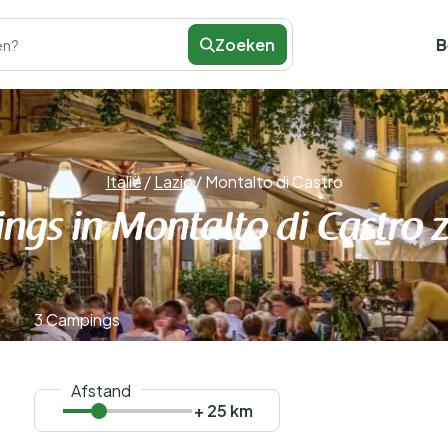
Zoeken
B
en?
Italië
/
Lazio
/
Montalto di Castro
ngs in Montalto di Castro 
3 Campings
Afstand
+ 25 km