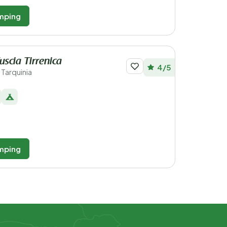
mping
scia Tirrenica
4/5
- Tarquinia
mping