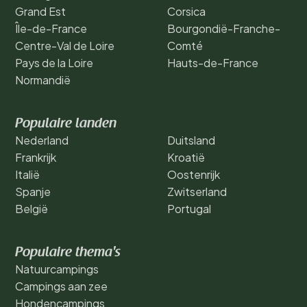
Grand Est
Corsica
Île-de-France
Bourgondië-Franche-
Centre-Val de Loire
Comté
Pays de la Loire
Hauts-de-France
Normandië
Populaire landen
Nederland
Duitsland
Frankrijk
Kroatië
Italië
Oostenrijk
Spanje
Zwitserland
België
Portugal
Populaire thema's
Natuurcampings
Campings aan zee
Hondencampings