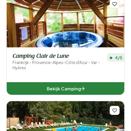
Populaire filters
Type accommodatie
1/4
Zwemmen
Camping Clair de Lune
4/5
Frankrijk - Provence-Alpes-Côte d'Azur - Var -
Algemeen
Hyères
Sport en vrije tijd
Bekijk Camping