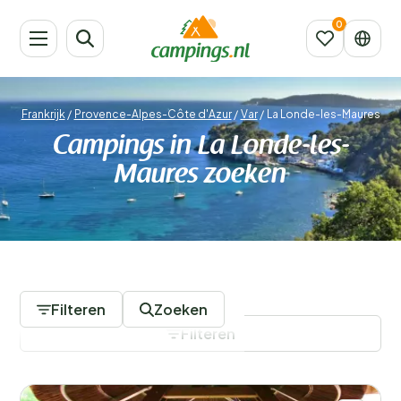
Frankrijk
/
Provence-Alpes-Côte d'Azur
/
Var
/
La Londe-les-Maures
Campings in La Londe-les-
Maures zoeken
6 Campings
Filteren
Zoeken
Filteren
Filters opslaan