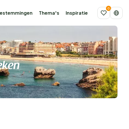
estemmingen
Thema's
Inspiratie
re
eken