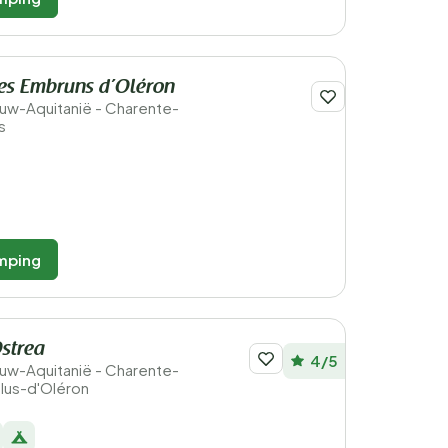
es Embruns d’Oléron
ieuw-Aquitanië - Charente-
s
mping
strea
4/5
ieuw-Aquitanië - Charente-
olus-d'Oléron