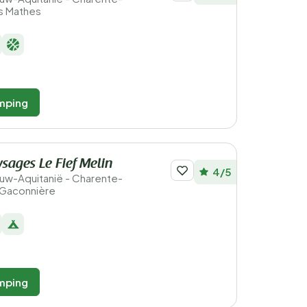
es Mathes
mping
ysages Le Fief Melin
4/5
ieuw-Aquitanië - Charente-
a Gaconnière
mping