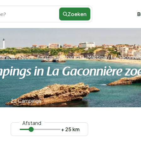
Zoeken
B
en?
rankrijk
/
Nieuw-Aquitanië
/
Charente-Maritime
/
La Gaconniè
pings in La Gaconnière zo
22 Campings
Afstand
+ 25 km