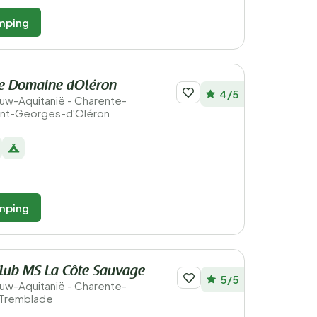
mping
e Domaine dOléron
4/5
ieuw-Aquitanië - Charente-
aint-Georges-d'Oléron
mping
lub MS La Côte Sauvage
5/5
ieuw-Aquitanië - Charente-
a Tremblade