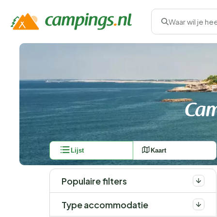
Waar wil je he
F
Cam
Lijst
Kaart
Populaire filters
Type accommodatie