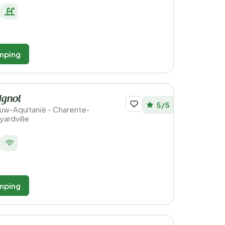
mping
ignol
5/5
ieuw-Aquitanië - Charente-
yardville
mping