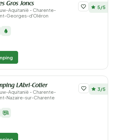
s Gros Joncs
5/5
ieuw-Aquitanië - Charente-
aint-Georges-d'Oléron
mping
ping LAbri-Cotier
3/5
ieuw-Aquitanië - Charente-
aint-Nazaire-sur-Charente
mping