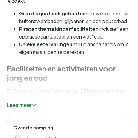
je zoekt.
Groot aquatisch gebied
met zowel binnen- als
buitenzwembaden, glijbanen en een peuterbad.
Piratenthema kinderfaciliteiten
inclusief een
opblaasbaar kasteel en een kids' club.
Unieke eetervaringen
met plancha tafels om je
eigen maaltijden te bereiden.
Faciliteiten en activiteiten voor
jong en oud
Bij Camping Village Corsaire des 2 Plages draait alles
om plezier en ontspanning. Het
aquatische gebied
is
Lees meer
een waar paradijs met verwarmde binnen- en
buitenzwembaden, spannende waterglijbanen en een
speciaal peuterbad voor de kleintjes. Terwijl de
Over de camping
kinderen zich vermaken in het
piratenthema kasteel
of deelnemen aan de activiteiten van de
kids' club
,