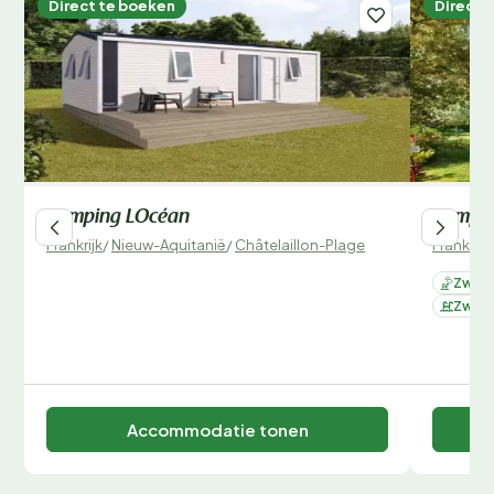
Direct te boeken
Direct 
Camping LOcéan
Campin
Frankrijk
/
Nieuw-Aquitanië
/
Châtelaillon-Plage
Frankrijk
Zwemb
Zwemb
Accommodatie tonen