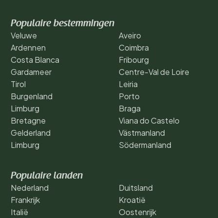
Populaire bestemmingen
Veluwe
Aveiro
Ardennen
Coimbra
Costa Blanca
Fribourg
Gardameer
Centre-Val de Loire
Tirol
Leiria
Burgenland
Porto
Limburg
Braga
Bretagne
Viana do Castelo
Gelderland
Västmanland
Limburg
Södermanland
Populaire landen
Nederland
Duitsland
Frankrijk
Kroatië
Italië
Oostenrijk