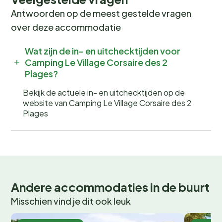
Bezoek lokale markten en festivals voor een
Antwoorden op de meest gestelde vragen
authentieke culturele ervaring, of geniet van
over deze accommodatie
watersporten aan de kust. In de wintermaanden kun je
schaatsen of de gezellige kerstmarkten bezoeken.
Wat zijn de in- en uitchecktijden voor
Camping Le Village Corsaire des 2
Boek nu jouw onvergetelijke
Plages?
vakantie
Bekijk de actuele in- en uitchecktijden op de
website van Camping Le Village Corsaire des 2
Wil jij wakker worden met het geluid van fluitende
Plages
vogels en de geur van verse broodjes? Boek nu jouw
plek bij
Camping Village Corsaire des 2 Plages
en
beleef een onvergetelijke kampeervakantie! Wees er
snel bij, want populaire periodes zijn snel volgeboekt.
Andere accommodaties in de buurt
Misschien vind je dit ook leuk