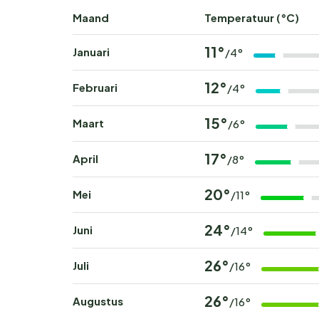
Maand
Temperatuur (°C)
11°
Januari
/4°
12°
Februari
/4°
15°
Maart
/6°
17°
April
/8°
20°
Mei
/11°
24°
Juni
/14°
26°
Juli
/16°
26°
Augustus
/16°