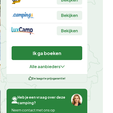
Bekijken
Bekijken
Ik ga boeken
Alle aanbieders
De laagste prijsgarantie!
Heb je een vraag over deze
camping?
Neem contact met ons op