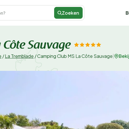
Zoeken
B
en?
 Côte Sauvage
Beki
e
/
La Tremblade
/
Camping Club MS La Côte Sauvage
|