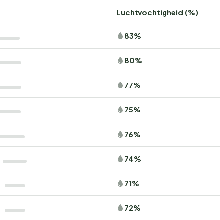
Luchtvochtigheid (%)
83%
80%
77%
75%
76%
74%
71%
72%