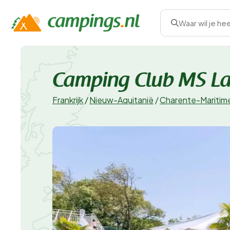
Waar wil je he
Camping Club MS La
Frankrijk
/
Nieuw-Aquitanië
/
Charente-Maritim