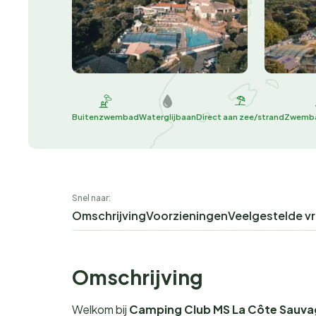
Buitenzwembad
Waterglijbaan
Direct aan zee/strand
Zwemba
Snel naar:
Omschrijving
Voorzieningen
Veelgestelde v
Omschrijving
Welkom bij
Camping Club MS La Côte Sauva