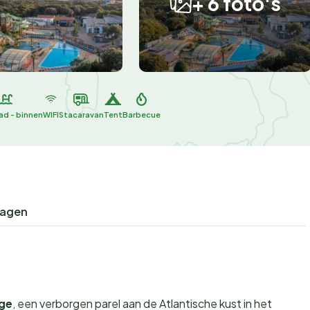
+ 6 foto's
d - binnen
WIFI
Stacaravan
Tent
Barbecue
ragen
ge
, een verborgen parel aan de Atlantische kust in het