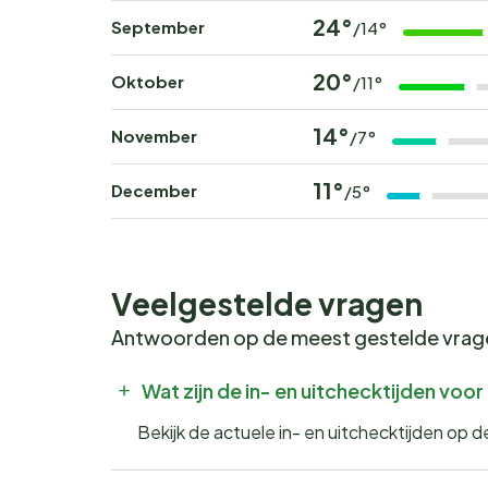
24°
September
/14°
20°
Oktober
/11°
14°
November
/7°
11°
December
/5°
Veelgestelde vragen
Antwoorden op de meest gestelde vra
Wat zijn de in- en uitchecktijden vo
Bekijk de actuele in- en uitchecktijden o