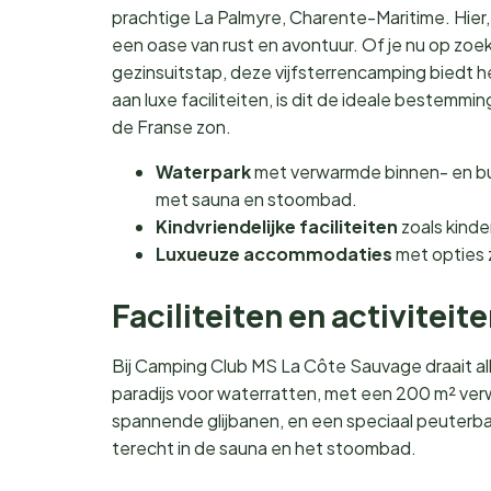
prachtige La Palmyre, Charente-Maritime. Hier
een oase van rust en avontuur. Of je nu op zo
gezinsuitstap, deze vijfsterrencamping biedt h
aan luxe faciliteiten, is dit de ideale bestemm
de Franse zon.
Waterpark
met verwarmde binnen- en bu
met sauna en stoombad.
Kindvriendelijke faciliteiten
zoals kinder
Luxueuze accommodaties
met opties z
Faciliteiten en activiteit
Bij Camping Club MS La Côte Sauvage draait al
paradijs voor waterratten, met een 200 m² v
spannende glijbanen, en een speciaal peuterbad
terecht in de sauna en het stoombad.