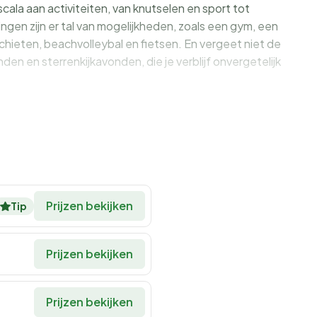
ala aan activiteiten, van knutselen en sport tot
gen zijn er tal van mogelijkheden, zoals een gym, een
chieten, beachvolleybal en fietsen. En vergeet niet de
n en sterrenkijkavonden, die je verblijf onvergetelijk
e verwennerij
 die aan al je culinaire wensen voldoen. Het
restaurant
 sfeer, terwijl de
snackbar
snelle maaltijden biedt voor de
er een
zoetighedenwinkel
met churros, crêpes en ijs.
tdek lokale specialiteiten en streekproducten.
Prijzen bekijken
Tip
 uiteraard beschikbaar.
Prijzen bekijken
modaties: Voor elk wat wils
amperen of luxe glamping, Camping Club MS La Côte Sauvage
Prijzen bekijken
plekken, comfortplekken met privé sanitair, of ga voor een