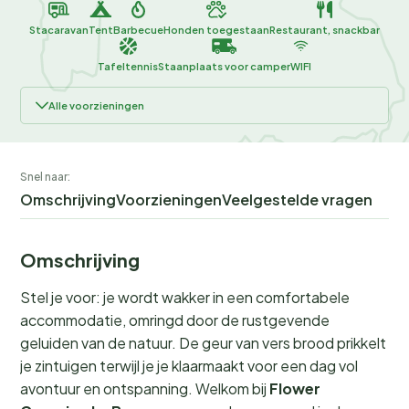
Stacaravan
Tent
Barbecue
Honden toegestaan
Restaurant, snackbar
Tafeltennis
Staanplaats voor camper
WIFI
Alle voorzieningen
Snel naar:
Omschrijving
Voorzieningen
Veelgestelde vragen
Omschrijving
Stel je voor: je wordt wakker in een comfortabele
accommodatie, omringd door de rustgevende
geluiden van de natuur. De geur van vers brood prikkelt
je zintuigen terwijl je je klaarmaakt voor een dag vol
avontuur en ontspanning. Welkom bij
Flower