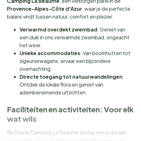
Camping La Beaume
, een verborgen parel in de
Provence-Alpes-Côte d'Azur
, waar je de perfecte
balans vindt tussen natuur, comfort en plezier.
Verwarmd overdekt zwembad
: Geniet van
een duik in ons verwarmde zwembad, ongeacht
het weer.
Unieke accommodaties
: Van boomhutten tot
zigeunerwagens, ervaar een bijzondere
overnachting.
Directe toegang tot natuurwandelingen
:
Ontdek de lokale flora en geniet van
adembenemende uitzichten.
Faciliteiten en activiteiten: Voor elk
wat wils
Bij Flower Camping La Beaume vind je een scala aan
faciliteiten die je vakantie onvergetelijk maken. Ons