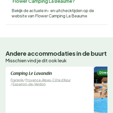
Flower Camping La Beaume?
Bekijk de actuele in- en uitchecktijden op de
website van Flower Camping La Beaume
Andere accommodaties in de buurt
Misschien vind je dit ook leuk
Direct te boeken
Direct 
Camping Le Lavandin
Frankrijk
/
Provence-Alpes-Côte d'Azur
/
Esparron-de-Verdon