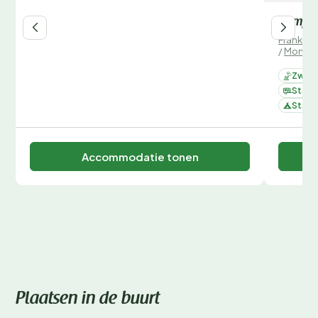
Camping
Frankrijk
/
Montag
Zwemb
Staan
Staan
Accommodatie tonen
Plaatsen in de buurt