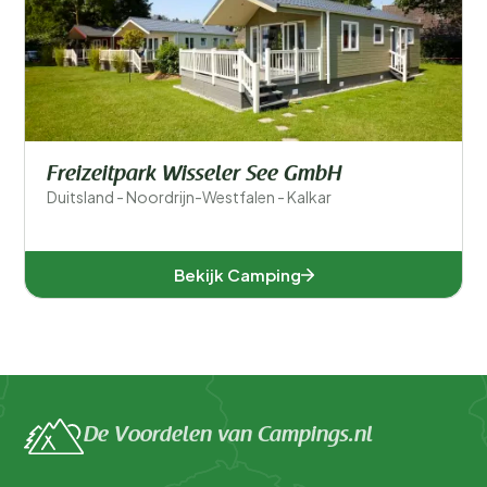
Populaire filters
Type accommodatie
Zwemmen
Algemeen
Freizeitpark Wisseler See GmbH
Duitsland - Noordrijn-Westfalen - Kalkar
Sport en vrije tijd
Bekijk Camping
De Voordelen van Campings.nl