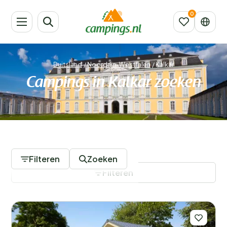
Duitsland
/
Noordrijn-Westfalen
/
Kalkar
Campings in Kalkar zoeken
1 Campings
Filteren
Zoeken
Filteren
Filters opslaan