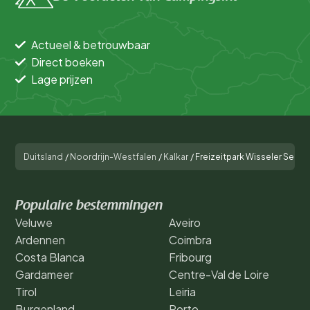
Actueel & betrouwbaar
Direct boeken
Lage prijzen
Duitsland
/
Noordrijn-Westfalen
/
Kalkar
/
Freizeitpark Wisseler See 
Populaire bestemmingen
Veluwe
Aveiro
Ardennen
Coimbra
Costa Blanca
Fribourg
Gardameer
Centre-Val de Loire
Tirol
Leiria
Burgenland
Porto