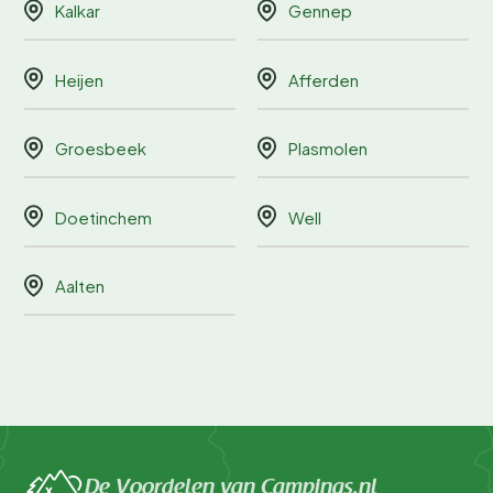
Kalkar
Gennep
Heijen
Afferden
Groesbeek
Plasmolen
Doetinchem
Well
Aalten
De Voordelen van Campings.nl