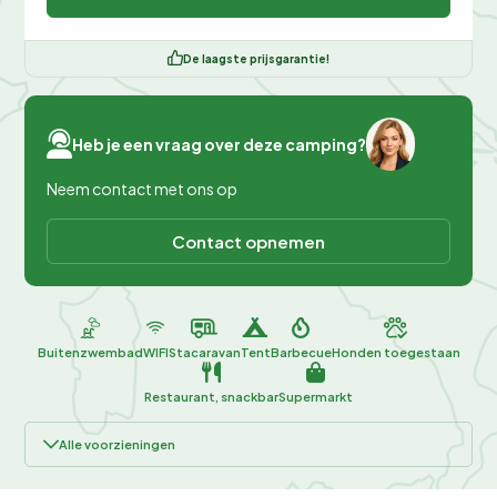
De laagste prijsgarantie!
Heb je een vraag over deze camping?
Neem contact met ons op
Contact opnemen
Buitenzwembad
WIFI
Stacaravan
Tent
Barbecue
Honden toegestaan
Restaurant, snackbar
Supermarkt
Alle voorzieningen