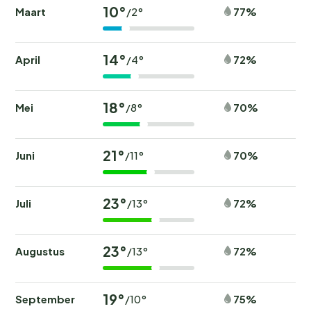
10°
Maart
77%
/2°
14°
April
72%
/4°
18°
Mei
70%
/8°
21°
Juni
70%
/11°
23°
Juli
72%
/13°
23°
Augustus
72%
/13°
19°
September
75%
/10°