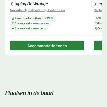
Camping De Wrange
Campin
Nederland
/
Gelderland
/
Doetinchem
Nederla
Zwembad - buiten
WIFI
Staan
Staanplaats voor caravan
Honde
Staanplaats voor tent
Voetb
Accommodatie tonen
Plaatsen in de buurt