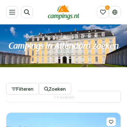
Duitsland
/
Noordrijn-Westfalen
/
Attendorn
Campings in Attendorn zoeken
3 Campings
Filteren
Zoeken
Filteren
Filters opslaan