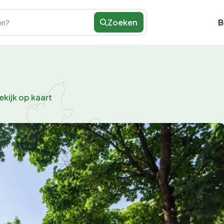
Zoeken
B
en?
ekijk op kaart