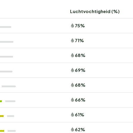
Luchtvochtigheid (%)
75%
71%
68%
69%
68%
66%
61%
62%