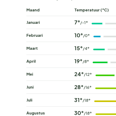
Maand
Temperatuur (°C)
7°
Januari
/-1°
10°
Februari
/0°
15°
Maart
/4°
19°
April
/8°
24°
Mei
/12°
28°
Juni
/16°
31°
Juli
/18°
30°
Augustus
/18°