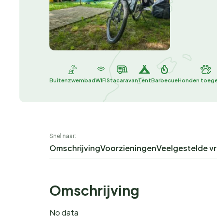
Buitenzwembad
WIFI
Stacaravan
Tent
Barbecue
Honden toeg
Snel naar:
Omschrijving
Voorzieningen
Veelgestelde v
Omschrijving
No data