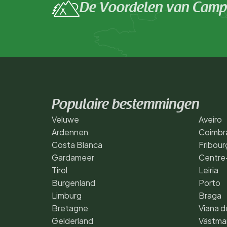
De Voordelen van Campi
Populaire bestemmingen
Veluwe
Aveiro
Ardennen
Coimbr
Costa Blanca
Fribour
Gardameer
Centre-
Tirol
Leiria
Burgenland
Porto
Limburg
Braga
Bretagne
Viana d
Gelderland
Västma