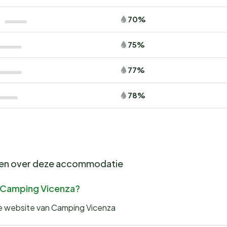
70%
75%
77%
78%
gen over deze accommodatie
or Camping Vicenza?
 de website van Camping Vicenza