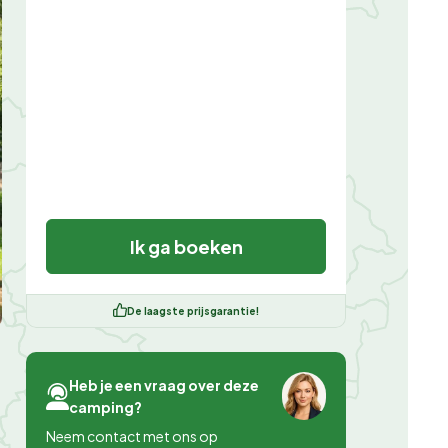
Ik ga boeken
De laagste prijsgarantie!
Heb je een vraag over deze
camping?
Neem contact met ons op