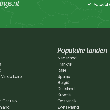
ngs.nl
Actueel 
Populaire landen
Nederland
a
Frankrijk
g
Italië
Val de Loire
Spanje
België
Duitsland
Kroatië
o Castelo
Oostenrijk
nland
Zwitserland