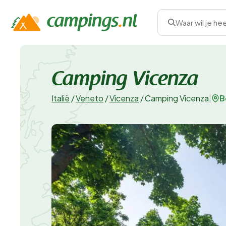
Waar wil je he
Camping Vicenza
B
Italië
/
Veneto
/
Vicenza
/
Camping Vicenza
|