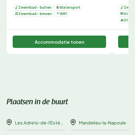
Zwembad - buiten
Watersport
Zwemb
Zwembad - binnen
WIFI
Staan
Staan
Accommodatie tonen
Plaatsen in de buurt
Les Adrets-de-l'Estérel
Mandelieu-la-Napoule