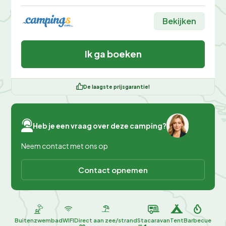
Bekijken
Ik ga boeken
De laagste prijsgarantie!
Heb je een vraag over deze camping?
Neem contact met ons op
Contact opnemen
Buitenzwembad
WIFI
Direct aan zee/strand
Stacaravan
Tent
Barbecue