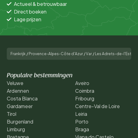
Actueel & betrouwbaar
Direct boeken
Lage prijzen
Frankrijk
/
Provence-Alpes-Côte d'Azur
/
Var
/
Les Adrets-de-l'Estére
Populaire bestemmingen
Veluwe
Aveiro
Ardennen
Coimbra
Costa Blanca
Fribourg
Gardameer
Centre-Val de Loire
Tirol
Leiria
Burgenland
Porto
Limburg
Braga
Bretagne
Viana do Castelo