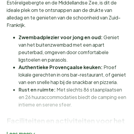
Estérelgebergte en de Middellandse Zee, is dit de
ideale plek om te ontsnappen aan de drukte van
alledag en te genieten van de schoonheid van Zuid-
Frankrijk.
Zwembadplezier voor jong en oud:
Geniet
van het buitenzwembad met een apart
peuterbad, omgeven door comfortabele
ligstoelen en parasols.
Authentieke Provençaalse keuken:
Proef
lokale gerechten in ons bar-restaurant, of geniet
van een snelle hap bij de snackbar en pizzeria.
Rust en ruimte:
Met slechts 86 staanplaatsen
en 26 huuraccommodaties biedt de camping een
intieme en serene sfeer.
Faciliteiten en activiteiten voor het
hele gezin
Lees meer