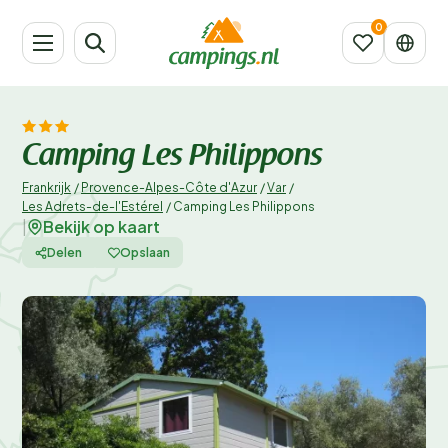
Camping Les Philippons
Frankrijk
/
Provence-Alpes-Côte d'Azur
/
Var
/
Les Adrets-de-l'Estérel
/
Camping Les Philippons
Bekijk op kaart
|
Delen
Opslaan