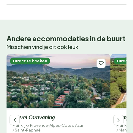
onvergetelijke kampeervakantie! Wees er snel bij, want
populaire periodes zijn snel volgeboekt.
Andere accommodaties in de buurt
Misschien vind je dit ook leuk
Direct te boeken
Direct 
Esterel Caravaning
Campin
Frankrijk
/
Provence-Alpes-Côte d'Azur
Frankrijk
/
Saint-Raphaël
/
Mandel