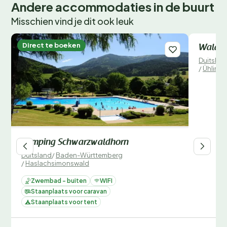
Andere accommodaties in de buurt
Misschien vind je dit ook leuk
Direct te boeken
Direct 
Waldca
Duitslan
/
Ühlinge
Camping Schwarzwaldhorn
Duitsland
/
Baden-Württemberg
/
Haslachsimonswald
Zwembad - buiten
WIFI
Staanplaats voor caravan
Staanplaats voor tent