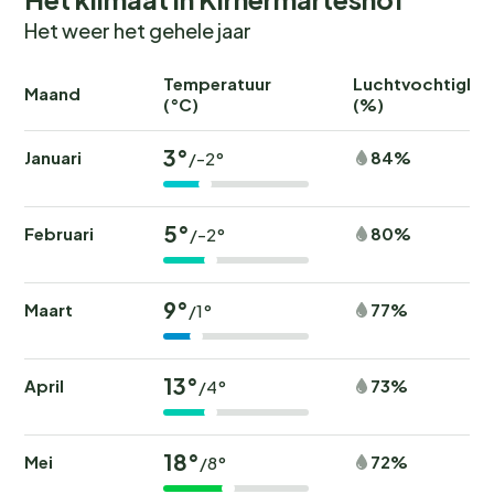
Het weer het gehele jaar
Temperatuur
Luchtvochtighei
Maand
(°C)
(%)
3°
Januari
84%
/-2°
5°
Februari
80%
/-2°
9°
Maart
77%
/1°
13°
April
73%
/4°
18°
Mei
72%
/8°