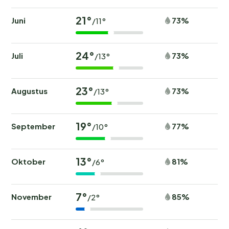
21°
Juni
73%
/11°
24°
Juli
73%
/13°
23°
Augustus
73%
/13°
19°
September
77%
/10°
13°
Oktober
81%
/6°
7°
November
85%
/2°