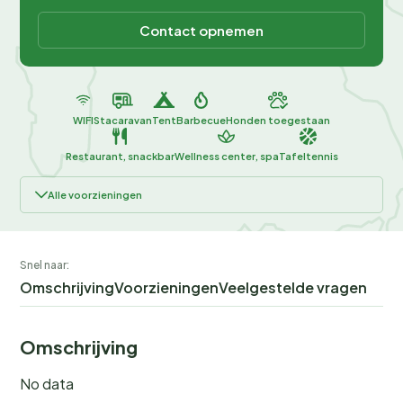
Contact opnemen
WIFI
Stacaravan
Tent
Barbecue
Honden toegestaan
Restaurant, snackbar
Wellness center, spa
Tafeltennis
Alle voorzieningen
Snel naar:
Omschrijving
Voorzieningen
Veelgestelde vragen
Omschrijving
No data