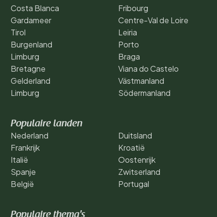
Costa Blanca
Fribourg
Gardameer
Centre-Val de Loire
Tirol
Leiria
Burgenland
Porto
Limburg
Braga
Bretagne
Viana do Castelo
Gelderland
Västmanland
Limburg
Södermanland
Populaire landen
Nederland
Duitsland
Frankrijk
Kroatië
Italië
Oostenrijk
Spanje
Zwitserland
België
Portugal
Populaire thema's