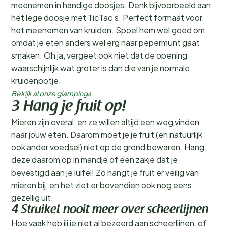
meenemen in handige doosjes. Denk bijvoorbeeld aan
het lege doosje met TicTac’s. Perfect formaat voor
het meenemen van kruiden. Spoel hem wel goed om,
omdat je eten anders wel erg naar pepermunt gaat
smaken. Oh ja, vergeet ook niet dat de opening
waarschijnlijk wat groter is dan die van je normale
kruidenpotje.
Bekijk al onze glampings
3 Hang je fruit op!
Mieren zijn overal, en ze willen altijd een weg vinden
naar jouw eten. Daarom moet je je fruit (en natuurlijk
ook ander voedsel) niet op de grond bewaren. Hang
deze daarom op in mandje of een zakje dat je
bevestigd aan je luifel! Zo hangt je fruit er veilig van
mieren bij, en het ziet er bovendien ook nog eens
gezellig uit.
4 Struikel nooit meer over scheerlijnen
Hoe vaak heb jij je niet al bezeerd aan scheerlijnen, of