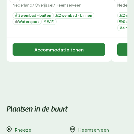
Nederland
/
Overijssel
/
Heemserveen
Nederla
Zwembad - buiten
Zwembad - binnen
Zwemb
Watersport
WIFI
Staan
Staan
Accommodatie tonen
Plaatsen in de buurt
Rheeze
Heemserveen