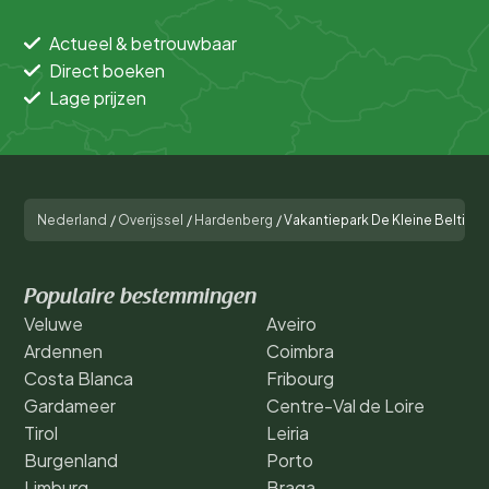
Actueel & betrouwbaar
Direct boeken
Lage prijzen
Nederland
/
Overijssel
/
Hardenberg
/
Vakantiepark De Kleine Belties
Populaire bestemmingen
Veluwe
Aveiro
Ardennen
Coimbra
Costa Blanca
Fribourg
Gardameer
Centre-Val de Loire
Tirol
Leiria
Burgenland
Porto
Limburg
Braga