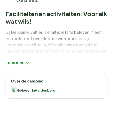
luxe chalets
Faciliteiten en activiteiten: Voor elk
wat wils!
Bij De Kleine Belties is er altijd iets te beleven. Neem
een duik in het
overdekte zwembad
met zijn
spectaculaire glijbaan, of geniet van de zon bij het
verwarmde buitenzwembad. Voor de kleintjes is er een
peuterbadje en een groot bad met een waterval. De
Lees meer
avontuurlijke zwemvijver met zandstrand,
speeltoestellen en een kabelbaan biedt eindeloos
speelplezier.
Over de camping
Kinderen kunnen hun hart ophalen in de diverse
Gelegen in
Hardenberg
speeltuinen, de
binnenspeeltuin
of deelnemen aan
de activiteiten van het recreatieteam. Denk aan
sporttoernooien, knutselactiviteiten en zelfs