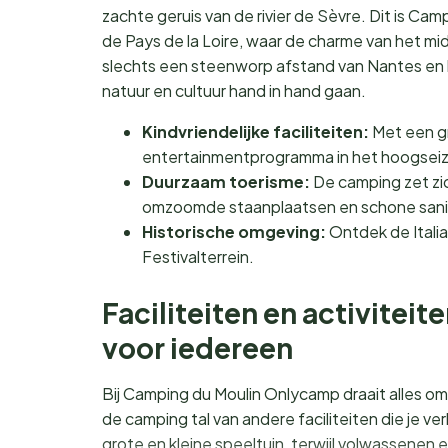
zachte geruis van de rivier de Sèvre. Dit is Ca
de Pays de la Loire, waar de charme van het m
slechts een steenworp afstand van Nantes en 
natuur en cultuur hand in hand gaan.
Kindvriendelijke faciliteiten:
Met een gr
entertainmentprogramma in het hoogseizoen,
Duurzaam toerisme:
De camping zet zic
omzoomde staanplaatsen en schone sanit
Historische omgeving:
Ontdek de Italiaa
Festivalterrein.
Faciliteiten en activitei
voor iedereen
Bij Camping du Moulin Onlycamp draait alles o
de camping tal van andere faciliteiten die je ve
grote en kleine speeltuin, terwijl volwassenen 