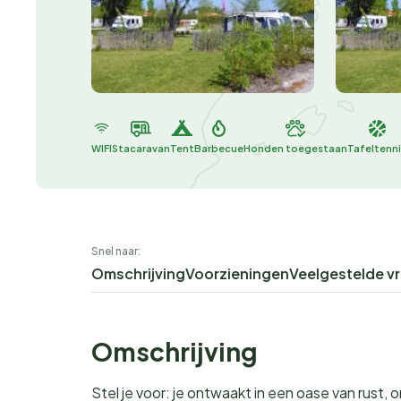
WIFI
Stacaravan
Tent
Barbecue
Honden toegestaan
Tafeltenni
Snel naar:
Omschrijving
Voorzieningen
Veelgestelde v
Omschrijving
Stel je voor: je ontwaakt in een oase van rust