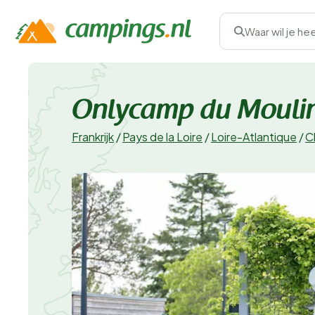
Waar wil je he
Onlycamp du Mouli
Frankrijk
/
Pays de la Loire
/
Loire-Atlantique
/
C