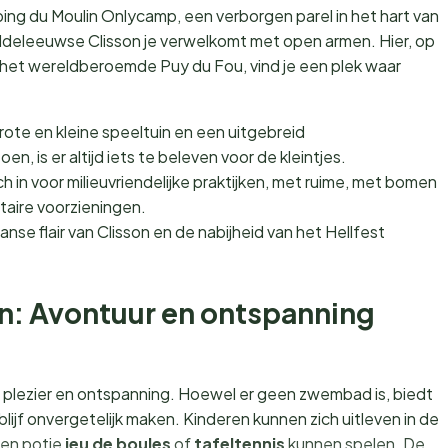
mping du Moulin Onlycamp, een verborgen parel in het hart van
iddeleeuwse Clisson je verwelkomt met open armen. Hier, op
het wereldberoemde Puy du Fou, vind je een plek waar
ote en kleine speeltuin en een uitgebreid
 is er altijd iets te beleven voor de kleintjes.
h in voor milieuvriendelijke praktijken, met ruime, met bomen
aire voorzieningen.
nse flair van Clisson en de nabijheid van het Hellfest
ten: Avontuur en ontspanning
m plezier en ontspanning. Hoewel er geen zwembad is, biedt
rblijf onvergetelijk maken. Kinderen kunnen zich uitleven in de
een potje
jeu de boules
of
tafeltennis
kunnen spelen. De