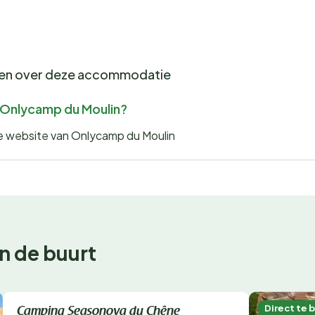
gen over deze accommodatie
or Onlycamp du Moulin?
 de website van Onlycamp du Moulin
n de buurt
Direct te boeken
Direct te 
Camping Seasonova du Chêne