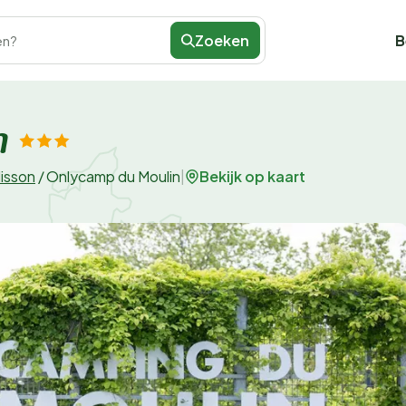
Zoeken
B
en?
n
Bekijk op kaart
lisson
/
Onlycamp du Moulin
|