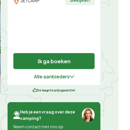
Ik ga boeken
Alle aanbieders
De laagste prijsgarantie!
Heb je een vraag over deze
camping?
Neem contact met ons op