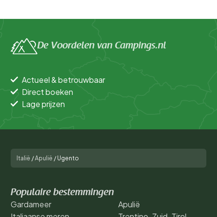
De Voordelen van Campings.nl
Actueel & betrouwbaar
Direct boeken
Lage prijzen
Italië
/
Apulië
/
Ugento
Populaire bestemmingen
Gardameer
Apulië
Italiaanse meren
Trentino-Zuid-Tirol