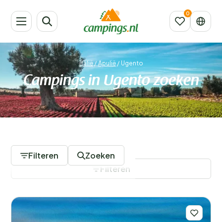
Italië
/
Apulië
/
Ugento
Campings in Ugento zoeken
4 Campings
Filteren
Zoeken
Filteren
Filters opslaan