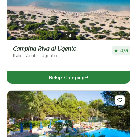
Populaire filters
Type accommodatie
1/4
Zwemmen
Camping Riva di Ugento
4/5
Algemeen
Italië - Apulië - Ugento
Sport en vrije tijd
Bekijk Camping