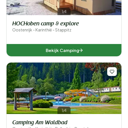
Type accommodatie
1/4
Zwemmen
HOCHoben camp & explore
Algemeen
Oostenrijk - Karinthië - Stappitz
Sport en vrije tijd
Bekijk Camping
1/4
Camping Am Waldbad