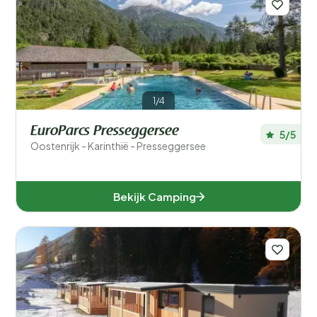
Burgenland (1)
Karinthië (12)
Neder-Oostenrijk (1)
1/4
Opper-Oostenrijk (1)
EuroParcs Presseggersee
5/5
Oostenrijk - Karinthië - Presseggersee
Salzburg (3)
Stiermarken (2)
Bekijk Camping
Tirol (9)
Vorarlberg (1)
Populaire filters