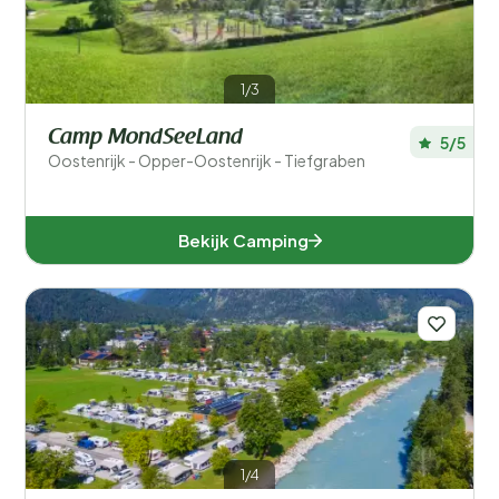
1/3
Camp MondSeeLand
5/5
Oostenrijk - Opper-Oostenrijk - Tiefgraben
Bekijk Camping
1/4