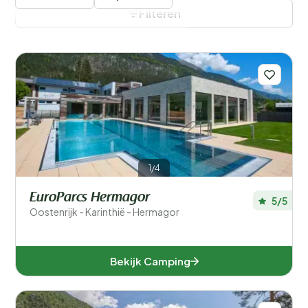
tennisbaan of de midgetgolf.
Filteren
Filters opslaan
1/4
EuroParcs Hermagor
5/5
Provincies
Oostenrijk - Karinthië - Hermagor
Bekijk Camping