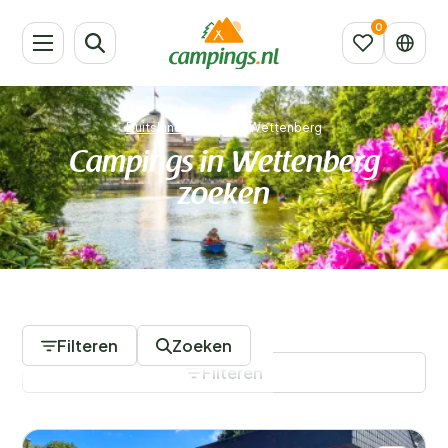
Duitsland
/
Hessen
/
Wettenberg
Campings in Wettenberg
zoeken
2 Campings
Filteren
Zoeken
Filteren
Filters opslaan