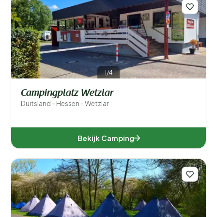
Populaire filters
Type accommodatie
Algemeen
1/4
Sport en vrije tijd
Campingplatz Wetzlar
Duitsland - Hessen - Wetzlar
Bekijk Camping