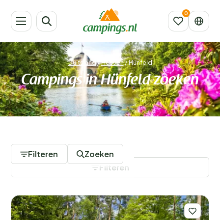
Duitsland
/
Hessen
/
Hünfeld
Campings in Hünfeld zoeken
1 Campings
Filteren
Zoeken
Filteren
Filters opslaan