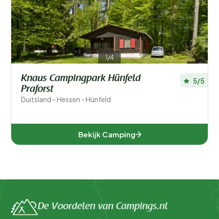
Populaire filters
Type accommodatie
Algemeen
1/4
Sport en vrije tijd
Knaus Campingpark Hünfeld
5/5
Praforst
Duitsland - Hessen - Hünfeld
Bekijk Camping
De Voordelen van Campings.nl