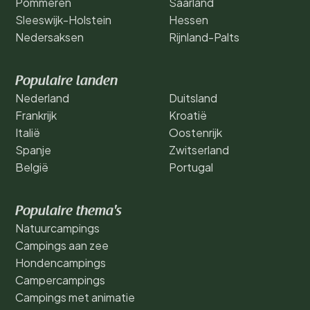
Pommeren
Saarland
Sleeswijk-Holstein
Hessen
Nedersaksen
Rijnland-Palts
Populaire landen
Nederland
Duitsland
Frankrijk
Kroatië
Italië
Oostenrijk
Spanje
Zwitserland
België
Portugal
Populaire thema's
Natuurcampings
Campings aan zee
Hondencampings
Campercampings
Campings met animatie