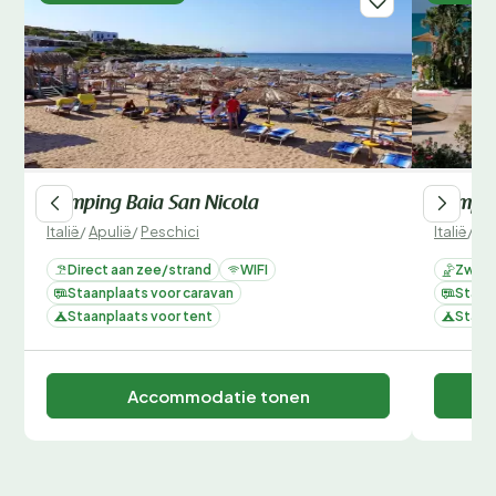
Camping Baia San Nicola
Campin
Italië
/
Apulië
/
Peschici
Italië
/
Ap
Direct aan zee/strand
WIFI
Zwemb
Staanplaats voor caravan
Staan
Staanplaats voor tent
Staan
Accommodatie tonen