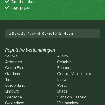
Direct boeken
Lage prijzen
Italië
/
Apulië
/
Peschici
/
Centro Tur. San Nicola
Populaire bestemmingen
Veluwe
Aveiro
Ardennen
Coimbra
Costa Blanca
Fribourg
Gardameer
Centre-Val de Loire
Tirol
Leiria
Burgenland
Porto
Limburg
Braga
Bretagne
Viana do Castelo
Gelderland
Västmanland