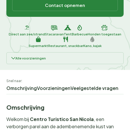
Contact opnemen
Direct aan zee/strand
Stacaravan
Tent
Barbecue
Honden toegestaan
Supermarkt
Restaurant, snackbar
Kano, kajak
Alle voorzieningen
Snel naar:
Omschrijving
Voorzieningen
Veelgestelde vragen
Omschrijving
Welkom bij
Centro Turistico San Nicola
, een
verborgen parel aan de adembenemende kust van