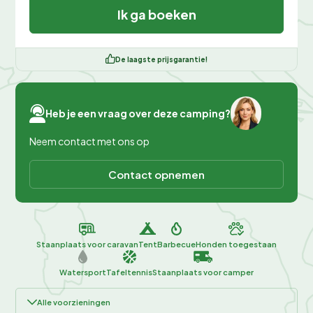
Ik ga boeken
De laagste prijsgarantie!
Heb je een vraag over deze camping?
Neem contact met ons op
Contact opnemen
Staanplaats voor caravan
Tent
Barbecue
Honden toegestaan
Watersport
Tafeltennis
Staanplaats voor camper
Alle voorzieningen