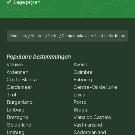
Lage prijzen
Duitsland
/
Beieren
/
Marktl
/
Campingplatz am Marktler Badesee
Populaire bestemmingen
Veluwe
Aveiro
Ardennen
Coimbra
Costa Blanca
Fribourg
Gardameer
Centre-Val de Loire
Tirol
Leiria
Burgenland
Porto
Limburg
Braga
Bretagne
Viana do Castelo
Gelderland
Västmanland
Limburg
Södermanland