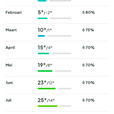
5°
Februari
80%
/-2°
10°
Maart
75%
/1°
15°
April
70%
/4°
19°
Mei
70%
/8°
23°
Juni
70%
/12°
25°
Juli
70%
/14°