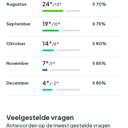
24°
Augustus
70%
/13°
19°
September
75%
/10°
14°
Oktober
80%
/6°
7°
November
85%
/1°
4°
December
85%
/-2°
Veelgestelde vragen
Antwoorden op de meest gestelde vragen