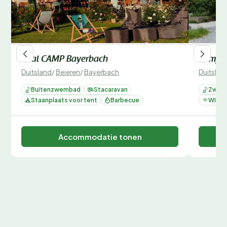
Vital CAMP Bayerbach
Campin
Duitsland
/
Beieren
/
Bayerbach
Duitslan
Buitenzwembad
Stacaravan
Zwemb
Staanplaats voor tent
Barbecue
WIFI
Accommodatie tonen