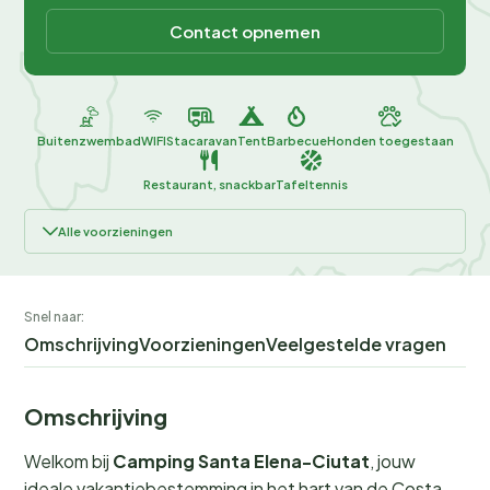
Contact opnemen
Buitenzwembad
WIFI
Stacaravan
Tent
Barbecue
Honden toegestaan
Restaurant, snackbar
Tafeltennis
Alle voorzieningen
Snel naar:
Omschrijving
Voorzieningen
Veelgestelde vragen
Omschrijving
Welkom bij
Camping Santa Elena-Ciutat
, jouw
ideale vakantiebestemming in het hart van de Costa