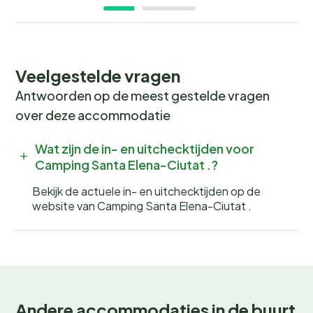
vogels en de geur van verse broodjes? Boek nu jouw
plek bij
Camping Santa Elena-Ciutat
en beleef een
onvergetelijke kampeervakantie! Wees er snel bij, want
populaire periodes zijn snel volgeboekt.
Veelgestelde vragen
Antwoorden op de meest gestelde vragen
over deze accommodatie
Wat zijn de in- en uitchecktijden voor
Camping Santa Elena-Ciutat .?
Bekijk de actuele in- en uitchecktijden op de
website van Camping Santa Elena-Ciutat .
Andere accommodaties in de buurt