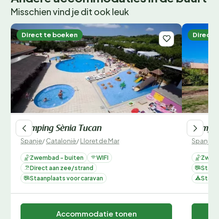
Misschien vind je dit ook leuk
Direct te boeken
Direct 
Camping Sènia Tucan
Campin
Spanje
/
Catalonië
/
Lloret de Mar
Spanje
/
Zwembad - buiten
WIFI
Zwemb
Direct aan zee/strand
Staan
Staanplaats voor caravan
Staan
Accommodatie tonen