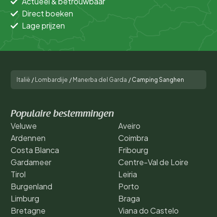
Actueel & betrouwbaar
Direct boeken
Lage prijzen
Italië
/
Lombardije
/
Manerba del Garda
/
Camping Sanghen
Populaire bestemmingen
Veluwe
Aveiro
Ardennen
Coimbra
Costa Blanca
Fribourg
Gardameer
Centre-Val de Loire
Tirol
Leiria
Burgenland
Porto
Limburg
Braga
Bretagne
Viana do Castelo