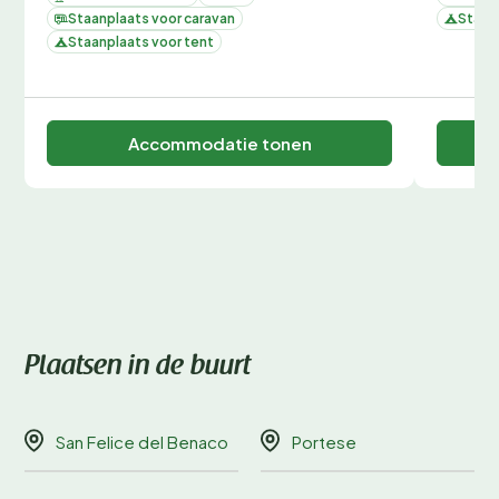
Staanplaats voor caravan
Staan
Staanplaats voor tent
Accommodatie tonen
Plaatsen in de buurt
San Felice del Benaco
Portese