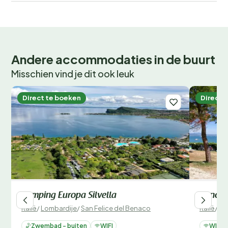
Andere accommodaties in de buurt
Misschien vind je dit ook leuk
Direct te boeken
Direct 
Camping Europa Silvella
Concept
Italië
/
Lombardije
/
San Felice del Benaco
Italië
/
Lo
Zwembad - buiten
WIFI
WIFI