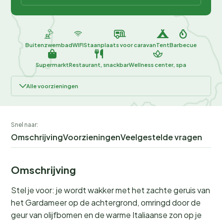
Buitenzwembad
WIFI
Staanplaats voor caravan
Tent
Barbecue
Supermarkt
Restaurant, snackbar
Wellness center, spa
Alle voorzieningen
Snel naar:
Omschrijving
Voorzieningen
Veelgestelde vragen
Omschrijving
Stel je voor: je wordt wakker met het zachte geruis van
het Gardameer op de achtergrond, omringd door de
geur van olijfbomen en de warme Italiaanse zon op je