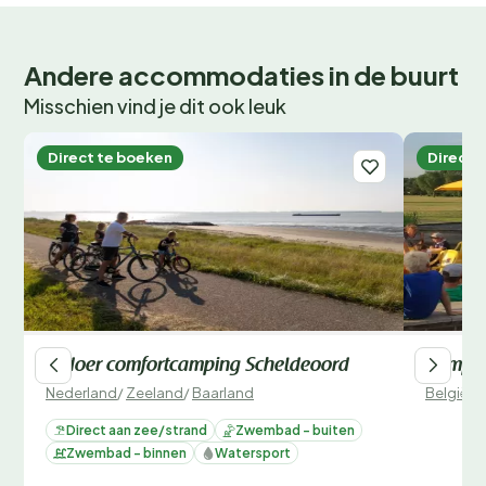
Andere accommodaties in de buurt
Misschien vind je dit ook leuk
Direct te boeken
Direct 
Ardoer comfortcamping Scheldeoord
Campin
Nederland
/
Zeeland
/
Baarland
België
/
O
Direct aan zee/strand
Zwembad - buiten
Zwembad - binnen
Watersport