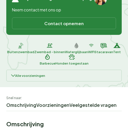
Neem contact met ons op
Contact opnemen
Buitenzwembad
Zwembad - binnen
Waterglijbaan
WIFI
Stacaravan
Tent
Barbecue
Honden toegestaan
Alle voorzieningen
Snel naar:
Omschrijving
Voorzieningen
Veelgestelde vragen
Omschrijving