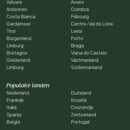
Veluwe
Aveiro
Ardennen
Coimbra
Costa Blanca
Fribourg
Gardameer
Centre-Val de Loire
Tirol
Leiria
Burgenland
Porto
Limburg
Braga
Bretagne
Viana do Castelo
Gelderland
Västmanland
Limburg
Södermanland
Populaire landen
Nederland
Duitsland
Frankrijk
Kroatië
Italië
Oostenrijk
Spanje
Zwitserland
België
Portugal