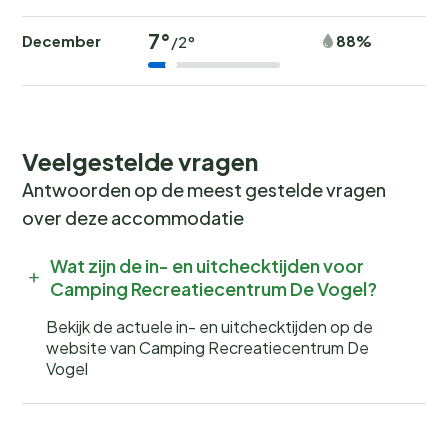
Boek nu jouw onvergetelijke
7°
December
88%
/2°
vakantie
Wil jij wakker worden met het geluid van fluitende
vogels en de geur van verse broodjes? Boek nu jouw
plek bij
Camping Recreatiecentrum De Vogel
en
Veelgestelde vragen
beleef een onvergetelijke kampeervakantie! Wees er
Antwoorden op de meest gestelde vragen
snel bij, want populaire periodes zijn snel volgeboekt.
over deze accommodatie
Wacht niet langer en verzeker jezelf van een plek op
deze veelzijdige en gezinsvriendelijke camping in het
Wat zijn de in- en uitchecktijden voor
prachtige Zeeland.
Camping Recreatiecentrum De Vogel?
Bekijk de actuele in- en uitchecktijden op de
website van Camping Recreatiecentrum De
Vogel