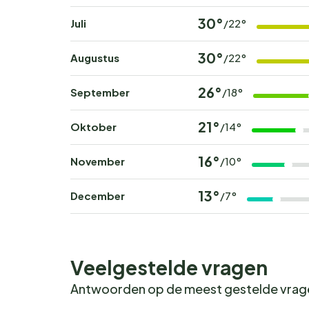
Boek jouw onvergetelijke
30°
Juli
/22°
Wil jij wakker worden met het geluid van fluite
bij
Camping Oaza Mira
en beleef een onverget
30°
Augustus
/22°
periodes zijn snel volgeboekt.
26°
September
/18°
21°
Oktober
/14°
16°
November
/10°
13°
December
/7°
Veelgestelde vragen
Antwoorden op de meest gestelde vra