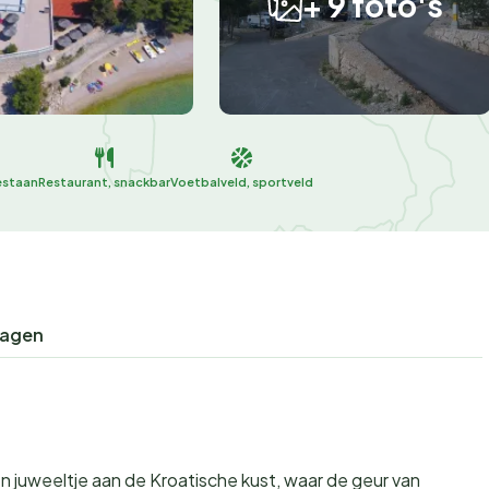
+ 9 foto's
estaan
Restaurant, snackbar
Voetbalveld, sportveld
ragen
n juweeltje aan de Kroatische kust, waar de geur van