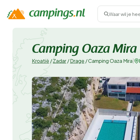
Waar wil je he
Camping Oaza Mira
Kroatië
/
Zadar
/
Drage
/
Camping Oaza Mira
|