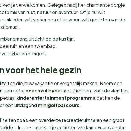
lven je verwelkomen. Gelegen nabij het charmante dorpje
te mix van rust, natuur en avontuur. Of je nu wilt
en eilanden wilt verkennen of gewoon wilt genieten van de
 allemaal.
benemend uitzicht op de kustlijn.
speeltuin en een zwembad.
olleybal en minigolf.
en voor het hele gezin
iliteiten die jouw vakantie onvergetelijk maken. Neem een
an een potje
beachvolleybal
met vrienden. Voor de kleintjes
peciaal
kinderentertainmentprogramma
dat hen de
s er een uitdagend
minigolfparcours
.
liteiten zoals een overdekte recreatieruimte en een groot
validen. In de zomer kun je genieten van kampvuuravonden