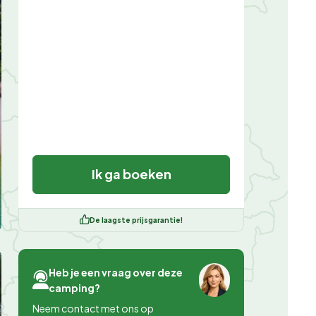
Ik ga boeken
De laagste prijsgarantie!
Heb je een vraag over deze
camping?
Neem contact met ons op