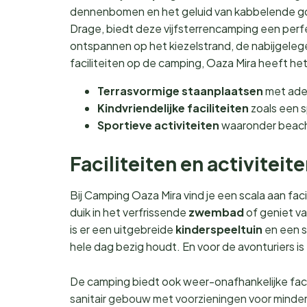
dennenbomen en het geluid van kabbelende go
Drage, biedt deze vijfsterrencamping een perfec
ontspannen op het kiezelstrand, de nabijgeleg
faciliteiten op de camping, Oaza Mira heeft het
Terrasvormige staanplaatsen
met adem
Kindvriendelijke faciliteiten
zoals een 
Sportieve activiteiten
waaronder beachv
Faciliteiten en activiteit
Bij Camping Oaza Mira vind je een scala aan fac
duik in het verfrissende
zwembad
of geniet v
is er een uitgebreide
kinderspeeltuin
en een s
hele dag bezig houdt. En voor de avonturiers i
De camping biedt ook weer-onafhankelijke faci
sanitair gebouw met voorzieningen voor minder