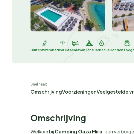
Buitenzwembad
WIFI
Stacaravan
Tent
Barbecue
Honden toeg
Snel naar:
Omschrijving
Voorzieningen
Veelgestelde v
Omschrijving
Welkom bij
Camping Oaza Mira
, een verborge