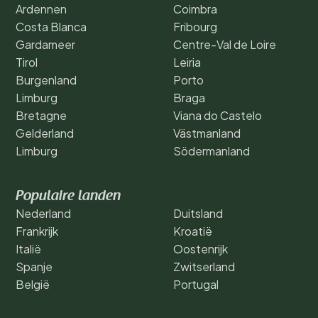
Ardennen
Coimbra
Costa Blanca
Fribourg
Gardameer
Centre-Val de Loire
Tirol
Leiria
Burgenland
Porto
Limburg
Braga
Bretagne
Viana do Castelo
Gelderland
Västmanland
Limburg
Södermanland
Populaire landen
Nederland
Duitsland
Frankrijk
Kroatië
Italië
Oostenrijk
Spanje
Zwitserland
België
Portugal