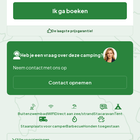
Ik ga boeken
De laagste prijsgarantie!
Heb je een vraag over deze camping?
Neem contact met ons op
Contact opnemen
Buitenzwembad
WIFI
Direct aan zee/strand
Stacaravan
Tent
Staanplaats voor camper
Barbecue
Honden toegestaan
Alle voorzieningen