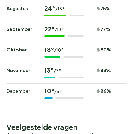
24°
Augustus
75%
/15°
22°
September
77%
/13°
18°
Oktober
80%
/10°
13°
November
83%
/7°
10°
December
86%
/5°
Veelgestelde vragen