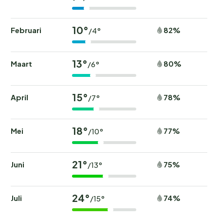
10°
Februari
82%
/4°
13°
Maart
80%
/6°
15°
April
78%
/7°
18°
Mei
77%
/10°
21°
Juni
75%
/13°
24°
Juli
74%
/15°