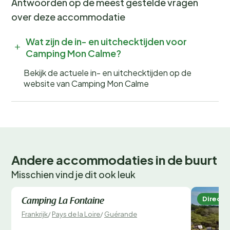
Antwoorden op de meest gestelde vragen
over deze accommodatie
Wat zijn de in- en uitchecktijden voor
Camping Mon Calme?
Bekijk de actuele in- en uitchecktijden op de
website van Camping Mon Calme
Andere accommodaties in de buurt
Misschien vind je dit ook leuk
Direct te boeken
Direct 
Camping La Fontaine
Frankrijk
/
Pays de la Loire
/
Guérande