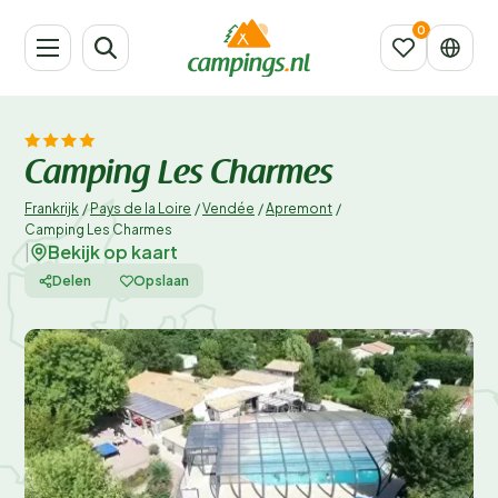
Camping Les Charmes
Frankrijk
/
Pays de la Loire
/
Vendée
/
Apremont
/
Camping Les Charmes
Bekijk op kaart
|
Delen
Opslaan