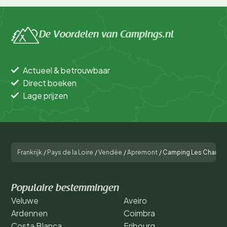
De Voordelen van Campings.nl
Actueel & betrouwbaar
Direct boeken
Lage prijzen
Frankrijk
/
Pays de la Loire
/
Vendée
/
Apremont
/
Camping Les Charme
Populaire bestemmingen
Veluwe
Aveiro
Ardennen
Coimbra
Costa Blanca
Fribourg