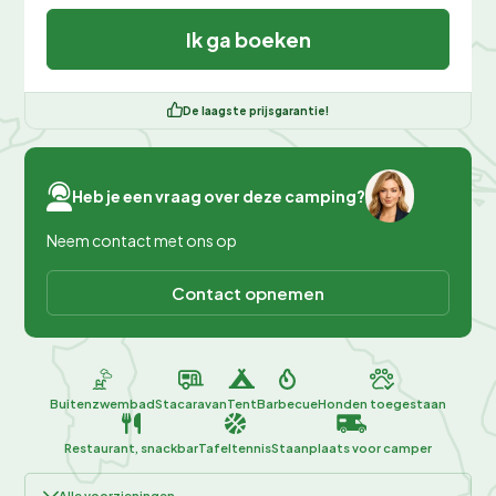
Ik ga boeken
De laagste prijsgarantie!
Heb je een vraag over deze camping?
Neem contact met ons op
Contact opnemen
Buitenzwembad
Stacaravan
Tent
Barbecue
Honden toegestaan
Restaurant, snackbar
Tafeltennis
Staanplaats voor camper
Alle voorzieningen