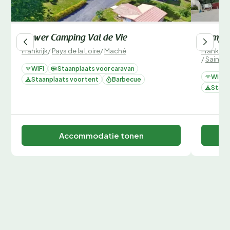
Flower Camping Val de Vie
Campin
Frankrijk
/
Pays de la Loire
/
Maché
Frankrijk
/
Saint-
WIFI
Staanplaats voor caravan
WIFI
Staanplaats voor tent
Barbecue
Staan
Accommodatie tonen