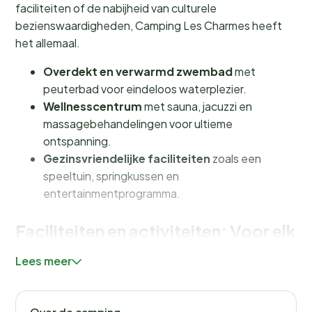
faciliteiten of de nabijheid van culturele
bezienswaardigheden, Camping Les Charmes heeft
het allemaal.
Overdekt en verwarmd zwembad
met
peuterbad voor eindeloos waterplezier.
Wellnesscentrum
met sauna, jacuzzi en
massagebehandelingen voor ultieme
ontspanning.
Gezinsvriendelijke faciliteiten
zoals een
speeltuin, springkussen en
entertainmentprogramma.
Faciliteiten en activiteiten: Voor elk
wat wils
Lees meer
Bij Camping Les Charmes draait alles om comfort en
plezier. Het
overdekte en verwarmde zwembad
is
Over de camping