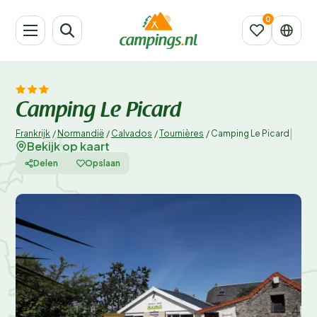
Camping Le Picard
|
Frankrijk
/
Normandië
/
Calvados
/
Tournières
/
Camping Le Picard
Bekijk op kaart
Delen
Opslaan