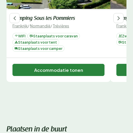
Camping Sous les Pommiers
Campin
Frankrijk
/
Normandië
/
Trévières
Frankrijk
WIFI
Staanplaats voor caravan
Zwemb
Staanplaats voor tent
Staan
Staanplaats voor camper
Accommodatie tonen
Plaatsen in de buurt