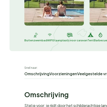
Buitenzwembad
WIFI
Staanplaats voor caravan
Tent
Barbecue
Snel naar:
Omschrijving
Voorzieningen
Veelgestelde v
Omschrijving
Stel je voor: je rijdt door het schilderachtige