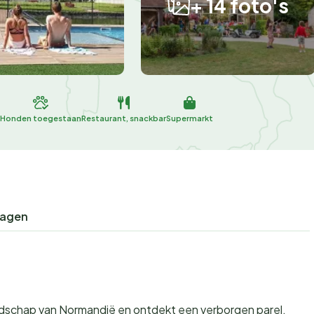
+ 14 foto's
Honden toegestaan
Restaurant, snackbar
Supermarkt
ragen
 landschap van Normandië en ontdekt een verborgen parel,