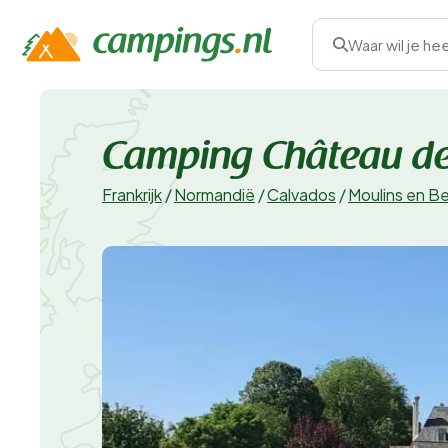
Waar wil je he
Camping Château de
Frankrijk
/
Normandië
/
Calvados
/
Moulins en Be