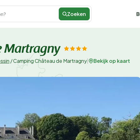
Zoeken
B
en?
 Martragny
Bekijk op kaart
ssin
/
Camping Château de Martragny
|