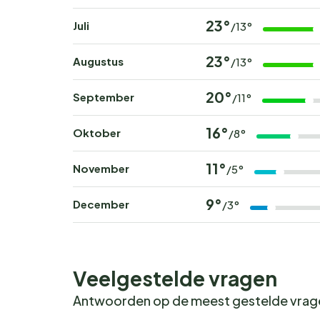
Boek nu jouw onvergeteli
23°
Juli
/13°
Wil jij wakker worden met het geluid van fluite
23°
Augustus
/13°
bij Camping Château de Martragny en beleef ee
populaire periodes zijn snel volgeboekt.
20°
September
/11°
16°
Oktober
/8°
11°
November
/5°
9°
December
/3°
Veelgestelde vragen
Antwoorden op de meest gestelde vra