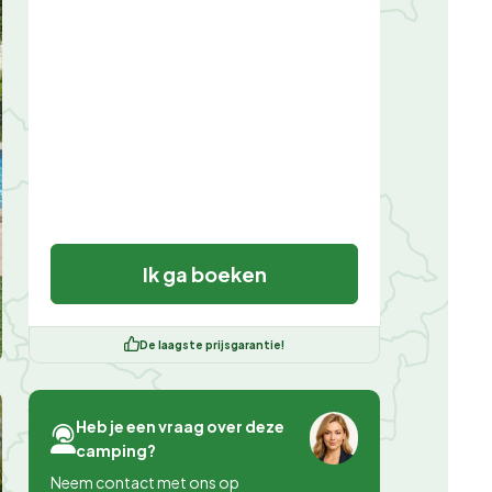
Ik ga boeken
De laagste prijsgarantie!
Heb je een vraag over deze
camping?
Neem contact met ons op