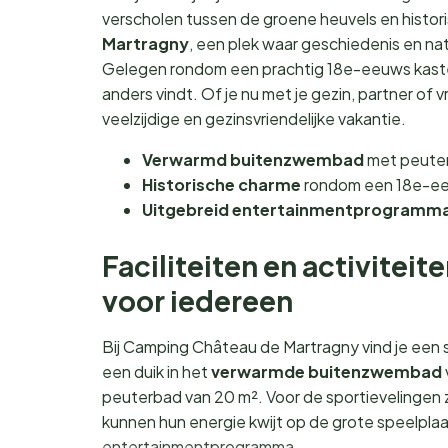
verscholen tussen de groene heuvels en histor
Martragny
, een plek waar geschiedenis en n
Gelegen rondom een prachtig 18e-eeuws kastee
anders vindt. Of je nu met je gezin, partner of v
veelzijdige en gezinsvriendelijke vakantie.
Verwarmd buitenzwembad
met peuter
Historische charme
rondom een 18e-ee
Uitgebreid entertainmentprogramm
Faciliteiten en activitei
voor iedereen
Bij Camping Château de Martragny vind je een s
een duik in het
verwarmde buitenzwembad
peuterbad van 20 m². Voor de sportievelingen z
kunnen hun energie kwijt op de grote speelplaa
entertainmentprogramma.