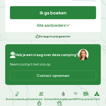
Ik ga boeken
Alle aanbieders
De laagste prijsgarantie!
Heb je een vraag over deze camping?
Neem contact met ons op
Contact opnemen
Buitenzwembad
Zwembad - binnen
Waterglijbaan
WIFI
Stacaravan
Tent