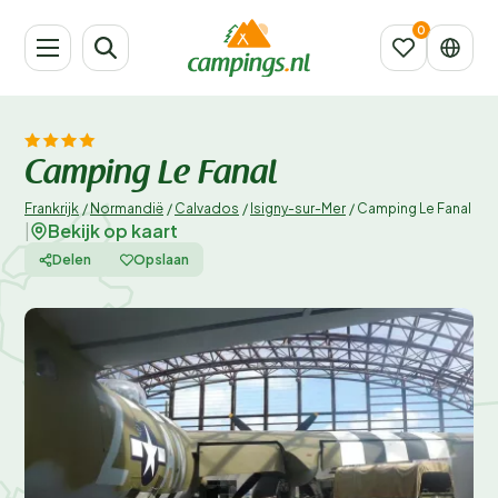
Camping Le Fanal
Frankrijk
/
Normandië
/
Calvados
/
Isigny-sur-Mer
/
Camping Le Fanal
Bekijk op kaart
|
Delen
Opslaan