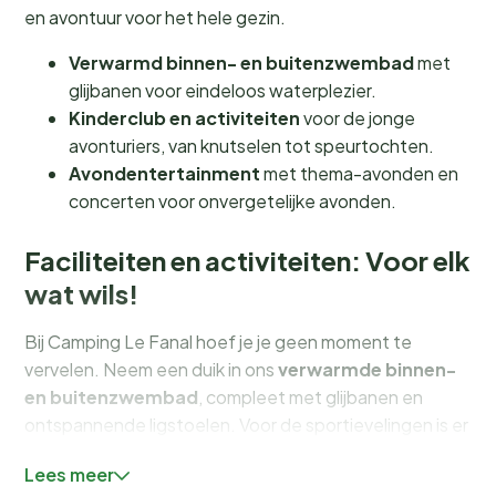
en avontuur voor het hele gezin.
Verwarmd binnen- en buitenzwembad
met
glijbanen voor eindeloos waterplezier.
Kinderclub en activiteiten
voor de jonge
avonturiers, van knutselen tot speurtochten.
Avondentertainment
met thema-avonden en
concerten voor onvergetelijke avonden.
Faciliteiten en activiteiten: Voor elk
wat wils!
Bij Camping Le Fanal hoef je je geen moment te
vervelen. Neem een duik in ons
verwarmde binnen-
en buitenzwembad
, compleet met glijbanen en
ontspannende ligstoelen. Voor de sportievelingen is er
een
multisportveld
, een tennisbaan en tafeltennis.
Lees meer
Kinderen kunnen zich uitleven in de speeltuinen of