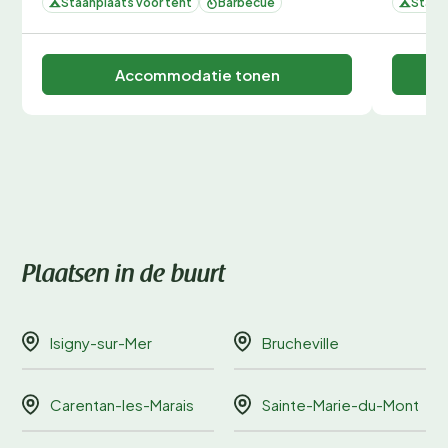
Staanplaats voor tent
Barbecue
Staan
Accommodatie tonen
Plaatsen in de buurt
Isigny-sur-Mer
Brucheville
Carentan-les-Marais
Sainte-Marie-du-Mont