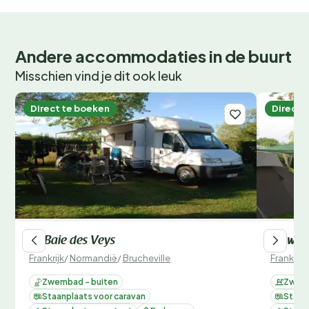
Andere accommodaties in de buurt
Misschien vind je dit ook leuk
Direct te boeken
Direct 
La Baie des Veys
Flower
Frankrijk
/
Normandië
/
Brucheville
Frankrijk
Zwembad - buiten
Zwemb
Staanplaats voor caravan
Staan