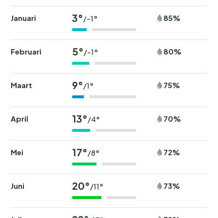
3°
Januari
85%
/-1°
5°
Februari
80%
/-1°
9°
Maart
75%
/1°
13°
April
70%
/4°
17°
Mei
72%
/8°
20°
Juni
73%
/11°