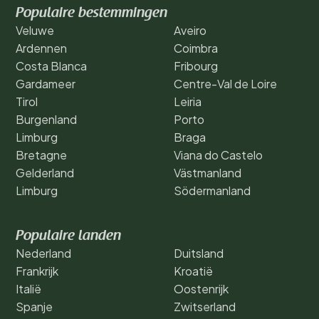
Populaire bestemmingen
Veluwe
Aveiro
Ardennen
Coimbra
Costa Blanca
Fribourg
Gardameer
Centre-Val de Loire
Tirol
Leiria
Burgenland
Porto
Limburg
Braga
Bretagne
Viana do Castelo
Gelderland
Västmanland
Limburg
Södermanland
Populaire landen
Nederland
Duitsland
Frankrijk
Kroatië
Italië
Oostenrijk
Spanje
Zwitserland