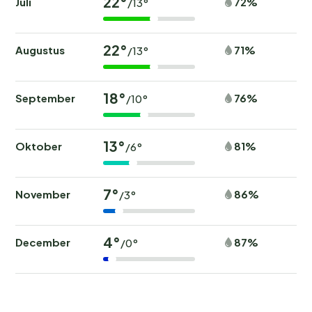
22°
Juli
72%
/13°
22°
Augustus
71%
/13°
18°
September
76%
/10°
13°
Oktober
81%
/6°
7°
November
86%
/3°
4°
December
87%
/0°