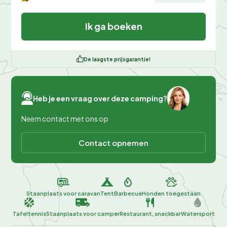
Ik ga boeken
De laagste prijsgarantie!
Heb je een vraag over deze camping?
Neem contact met ons op
Contact opnemen
Staanplaats voor caravan
Tent
Barbecue
Honden toegestaan
Tafeltennis
Staanplaats voor camper
Restaurant, snackbar
Watersport