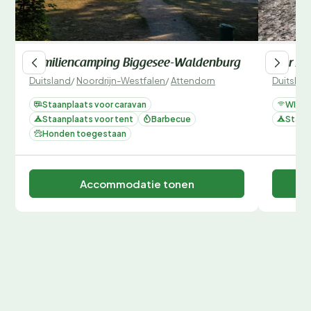
Familiencamping Biggesee-Waldenburg
Vier J
Duitsland
/
Noordrijn-Westfalen
/
Attendorn
Duitslan
Staanplaats voor caravan
WIFI
Staanplaats voor tent
Barbecue
Staan
Honden toegestaan
Accommodatie tonen