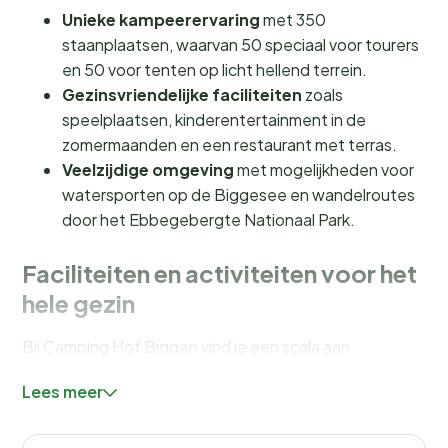
Unieke kampeerervaring
met 350
staanplaatsen, waarvan 50 speciaal voor tourers
en 50 voor tenten op licht hellend terrein.
Gezinsvriendelijke faciliteiten
zoals
speelplaatsen, kinderentertainment in de
zomermaanden en een restaurant met terras.
Veelzijdige omgeving
met mogelijkheden voor
watersporten op de Biggesee en wandelroutes
door het Ebbegebergte Nationaal Park.
Faciliteiten en activiteiten voor het
hele gezin
Bij Camping Hof Biggen vind je een scala aan
faciliteiten die jouw verblijf onvergetelijk maken.
Lees meer
Hoewel er geen zwembad is, biedt de nabijgelegen
Biggesee volop mogelijkheden voor een verfrissende
duik of een dagje watersport. Voor de kleintjes zijn er