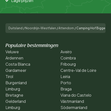
Lage prijzen
Duitsland
/
Noordrijn-Westfalen
/
Attendorn
/
Camping Hof Biggen
Populaire bestemmingen
Veluwe
Aveiro
Ardennen
Coimbra
Costa Blanca
Fribourg
Gardameer
Centre-Val de Loire
Tirol
Leiria
Burgenland
Porto
Limburg
Braga
Bretagne
Viana do Castelo
Gelderland
Västmanland
Limburg
Södermanland