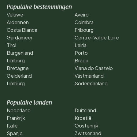
Populaire bestemmingen
Veluwe
Aveiro
Ardennen
Coimbra
Costa Blanca
Fribourg
Gardameer
Centre-Val de Loire
Tirol
Leiria
Burgenland
Porto
Limburg
Braga
Bretagne
Viana do Castelo
Gelderland
Västmanland
Limburg
Södermanland
Populaire landen
Nederland
Duitsland
Frankrijk
Kroatië
Italië
Oostenrijk
Spanje
Zwitserland