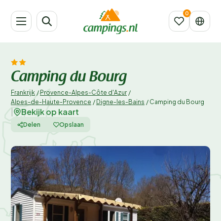
Camping du Bourg
Frankrijk
/
Provence-Alpes-Côte d'Azur
/
Alpes-de-Haute-Provence
/
Digne-les-Bains
/
Camping du Bourg
Bekijk op kaart
|
Delen
Opslaan