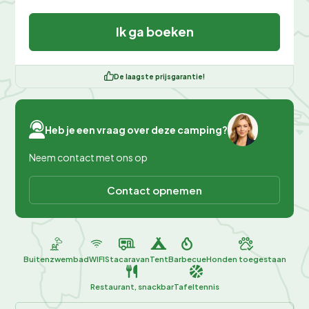
Ik ga boeken
De laagste prijsgarantie!
Heb je een vraag over deze camping?
Neem contact met ons op
Contact opnemen
Buitenzwembad
WIFI
Stacaravan
Tent
Barbecue
Honden toegestaan
Restaurant, snackbar
Tafeltennis