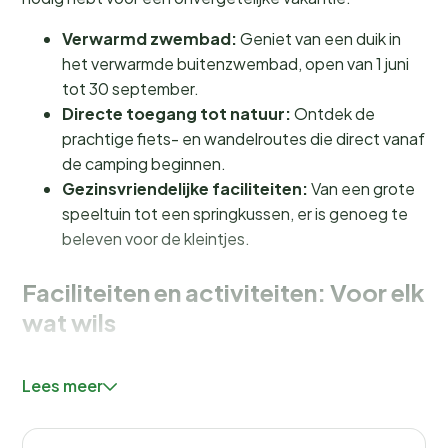
Verwarmd zwembad:
Geniet van een duik in
het verwarmde buitenzwembad, open van 1 juni
tot 30 september.
Directe toegang tot natuur:
Ontdek de
prachtige fiets- en wandelroutes die direct vanaf
de camping beginnen.
Gezinsvriendelijke faciliteiten:
Van een grote
speeltuin tot een springkussen, er is genoeg te
beleven voor de kleintjes.
Faciliteiten en activiteiten: Voor elk
wat wils
Camping Du Bourg biedt een scala aan faciliteiten die
Lees meer
je vakantie compleet maken. Neem een verfrissende
duik in het
verwarmde zwembad
of daag je vrienden
uit voor een potje tennis op de
tennisbaan
. Voor de