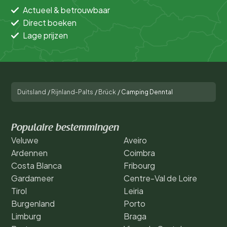
Actueel & betrouwbaar
Direct boeken
Lage prijzen
Duitsland
/
Rijnland-Palts
/
Brück
/
Camping Denntal
Populaire bestemmingen
Veluwe
Aveiro
Ardennen
Coimbra
Costa Blanca
Fribourg
Gardameer
Centre-Val de Loire
Tirol
Leiria
Burgenland
Porto
Limburg
Braga