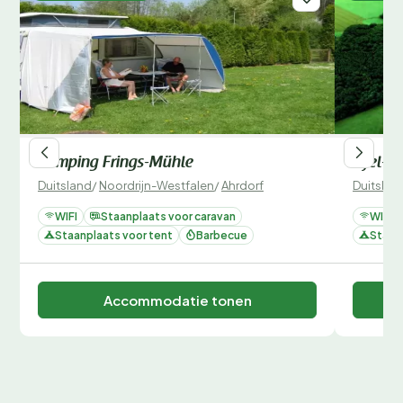
Camping Frings-Mühle
Eifel-C
Duitsland
/
Noordrijn-Westfalen
/
Ahrdorf
Duitslan
WIFI
Staanplaats voor caravan
WIFI
Staanplaats voor tent
Barbecue
Staan
Accommodatie tonen