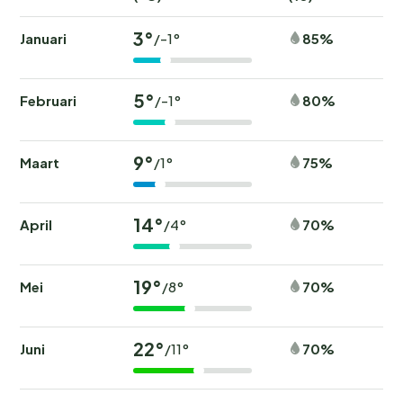
3°
Januari
85%
/-1°
5°
Februari
80%
/-1°
9°
Maart
75%
/1°
14°
April
70%
/4°
19°
Mei
70%
/8°
22°
Juni
70%
/11°