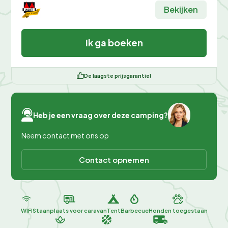
Bekijken
Ik ga boeken
De laagste prijsgarantie!
Heb je een vraag over deze camping?
Neem contact met ons op
Contact opnemen
WIFI
Staanplaats voor caravan
Tent
Barbecue
Honden toegestaan