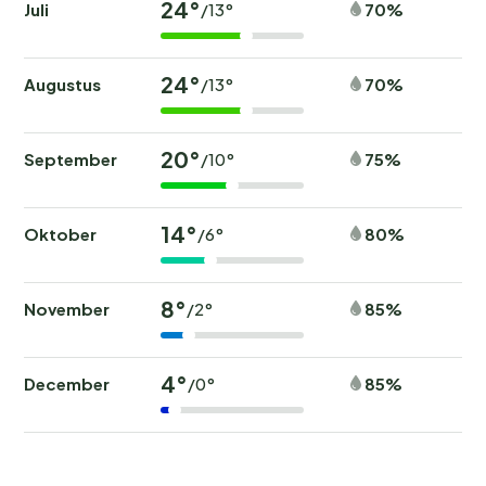
24°
Juli
70%
/13°
24°
Augustus
70%
/13°
20°
September
75%
/10°
14°
Oktober
80%
/6°
8°
November
85%
/2°
4°
December
85%
/0°