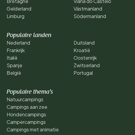
Bretagne
Viana do Castelo
Gelderland
Västmanland
Limburg
Södermanland
Populaire landen
Nederland
Duitsland
Frankrijk
Kroatië
Italië
Oostenrijk
Spanje
Zwitserland
België
Portugal
Populaire thema's
Natuurcampings
Campings aan zee
Hondencampings
Campercampings
Campings met animatie