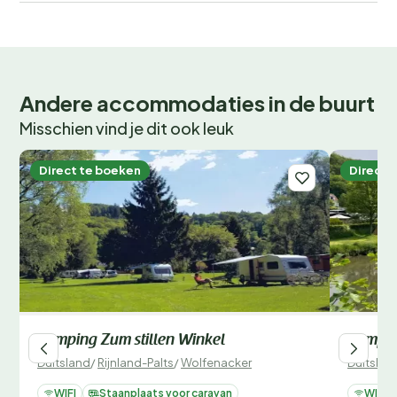
Andere accommodaties in de buurt
Misschien vind je dit ook leuk
Direct te boeken
Direct 
Camping Zum stillen Winkel
Campin
Duitsland
/
Rijnland-Palts
/
Wolfenacker
Duitslan
WIFI
Staanplaats voor caravan
WIFI