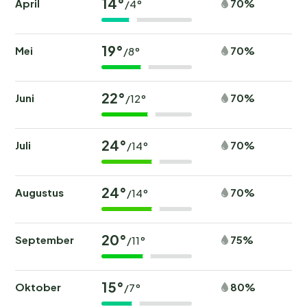
14°
April
70%
/4°
19°
Mei
70%
/8°
22°
Juni
70%
/12°
24°
Juli
70%
/14°
24°
Augustus
70%
/14°
20°
September
75%
/11°
15°
Oktober
80%
/7°