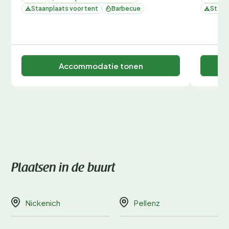
Staanplaats voor tent
Barbecue
Staan
Accommodatie tonen
Plaatsen in de buurt
Nickenich
Pellenz