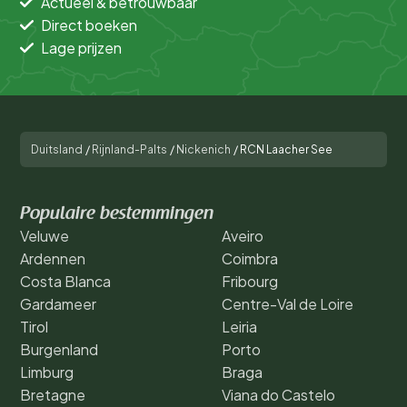
Actueel & betrouwbaar
Direct boeken
Lage prijzen
Duitsland
/
Rijnland-Palts
/
Nickenich
/
RCN Laacher See
Populaire bestemmingen
Veluwe
Aveiro
Ardennen
Coimbra
Costa Blanca
Fribourg
Gardameer
Centre-Val de Loire
Tirol
Leiria
Burgenland
Porto
Limburg
Braga
Bretagne
Viana do Castelo