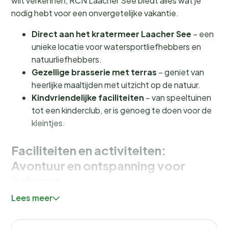
wilt verkennen, RCN Laacher See biedt alles wat je
nodig hebt voor een onvergetelijke vakantie.
Direct aan het kratermeer Laacher See
– een
unieke locatie voor watersportliefhebbers en
natuurliefhebbers.
Gezellige brasserie met terras
– geniet van
heerlijke maaltijden met uitzicht op de natuur.
Kindvriendelijke faciliteiten
– van speeltuinen
tot een kinderclub, er is genoeg te doen voor de
kleintjes.
Faciliteiten en activiteiten:
Avontuur en ontspanning voor
iedereen
Lees meer
Bij RCN Laacher See vind je geen zwembad, maar wel
een prachtig kratermeer dat uitnodigt tot zwemmen,