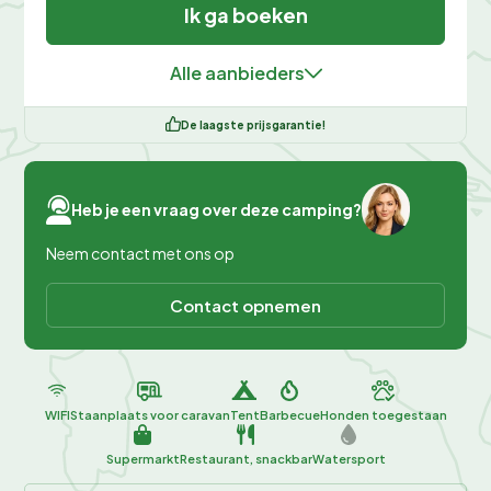
Ik ga boeken
Alle aanbieders
De laagste prijsgarantie!
Heb je een vraag over deze camping?
Neem contact met ons op
Contact opnemen
WIFI
Staanplaats voor caravan
Tent
Barbecue
Honden toegestaan
Supermarkt
Restaurant, snackbar
Watersport